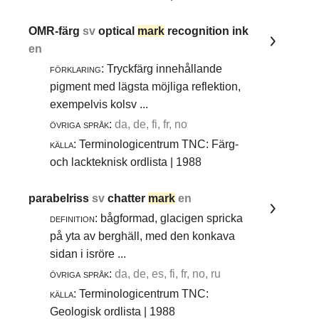
OMR-färg
sv
optical
mark
recognition ink
en
förklaring:
Tryckfärg innehållande
pigment med lägsta möjliga reflektion,
exempelvis kolsv ...
övriga språk:
da, de, fi, fr, no
källa:
Terminologicentrum TNC: Färg-
och lackteknisk ordlista | 1988
parabelriss
sv
chatter
mark
en
definition:
bågformad, glacigen spricka
på yta av berghäll, med den konkava
sidan i isröre ...
övriga språk:
da, de, es, fi, fr, no, ru
källa:
Terminologicentrum TNC:
Geologisk ordlista | 1988