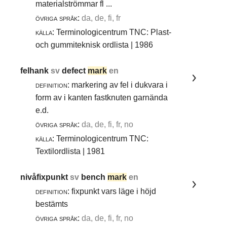
materialströmmar fl ...
övriga språk:
da, de, fi, fr
källa:
Terminologicentrum TNC: Plast-
och gummiteknisk ordlista | 1986
felhank
sv
defect
mark
en
definition:
markering av fel i dukvara i
form av i kanten fastknuten garnända
e.d.
övriga språk:
da, de, fi, fr, no
källa:
Terminologicentrum TNC:
Textilordlista | 1981
nivåfixpunkt
sv
bench
mark
en
definition:
fixpunkt vars läge i höjd
bestämts
övriga språk:
da, de, fi, fr, no