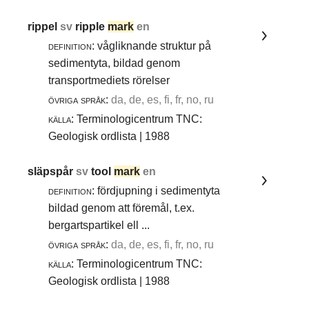
rippel
sv
ripple
mark
en
definition:
vågliknande struktur på
sedimentyta, bildad genom
transportmediets rörelser
övriga språk:
da, de, es, fi, fr, no, ru
källa:
Terminologicentrum TNC:
Geologisk ordlista | 1988
släpspår
sv
tool
mark
en
definition:
fördjupning i sedimentyta
bildad genom att föremål, t.ex.
bergartspartikel ell ...
övriga språk:
da, de, es, fi, fr, no, ru
källa:
Terminologicentrum TNC:
Geologisk ordlista | 1988