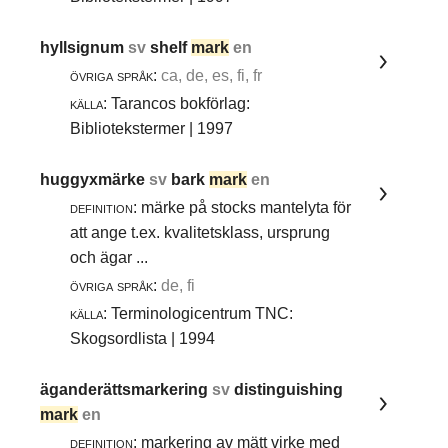
hyllsignum
sv
shelf
mark
en
övriga språk:
ca, de, es, fi, fr
källa:
Tarancos bokförlag:
Bibliotekstermer | 1997
huggyxmärke
sv
bark
mark
en
definition:
märke på stocks mantelyta för
att ange t.ex. kvalitetsklass, ursprung
och ägar ...
övriga språk:
de, fi
källa:
Terminologicentrum TNC:
Skogsordlista | 1994
äganderättsmarkering
sv
distinguishing
mark
en
definition:
markering av mätt virke med