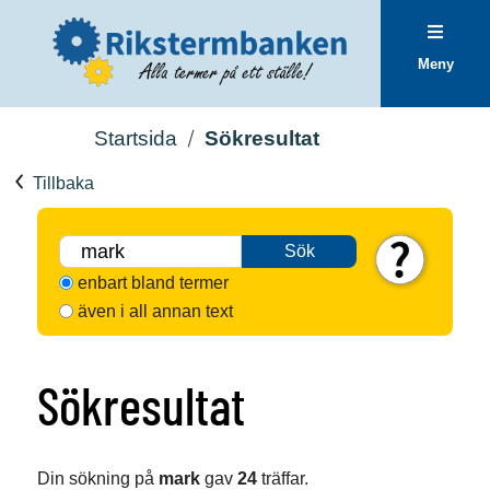
Meny
Startsida
Sökresultat
Tillbaka
Sök
enbart bland termer
även i all annan text
Sökresultat
Din sökning på
mark
gav
24
träffar.