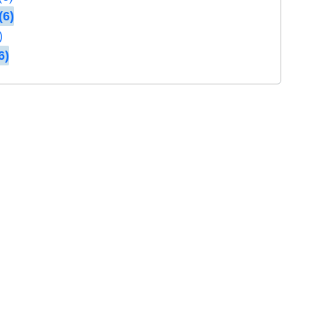
(6)
)
6)