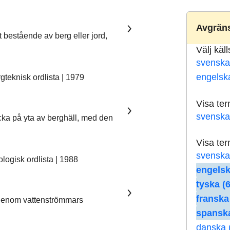
Avgräns
t bestående av berg eller jord,
Välj käl
svenska
engelsk
teknisk ordlista | 1979
Visa te
svenska
ka på yta av berghäll, med den
Visa te
svenska
ogisk ordlista | 1988
engelsk
tyska (6
franska
 genom vattenströmmars
spanska
danska 