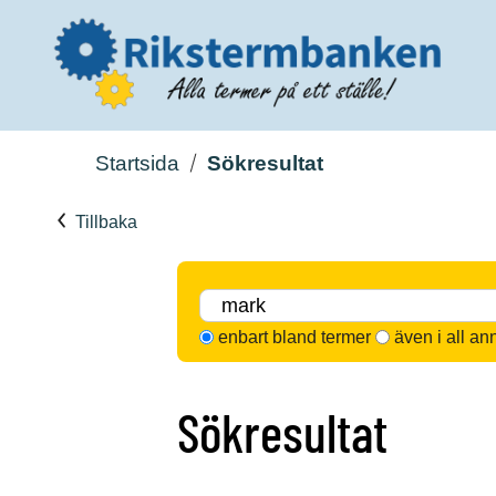
Startsida
Sökresultat
Tillbaka
enbart bland termer
även i all an
Sökresultat