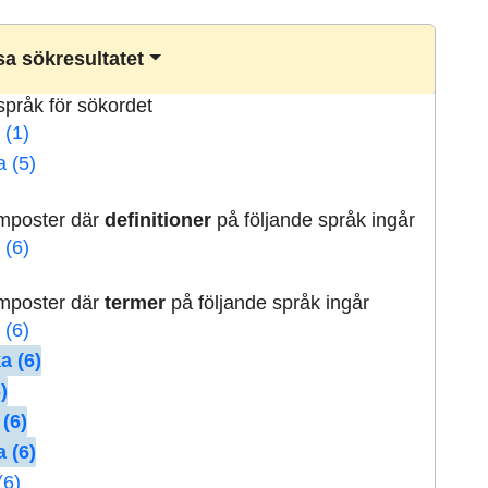
a sökresultatet
lspråk för sökordet
 (1)
a (5)
rmposter där
definitioner
på följande språk ingår
 (6)
rmposter där
termer
på följande språk ingår
 (6)
a (6)
)
 (6)
 (6)
(6)