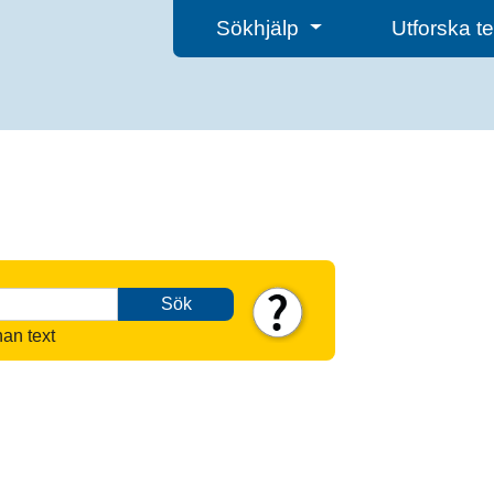
Sökhjälp
Utforska 
Sök
nan text