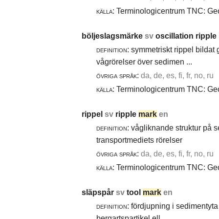
källa:
Terminologicentrum TNC: Geol
böljeslagsmärke
sv
oscillation ripple
definition:
symmetriskt rippel bildat
vågrörelser över sedimen ...
övriga språk:
da, de, es, fi, fr, no, ru
källa:
Terminologicentrum TNC: Geol
rippel
sv
ripple
mark
en
definition:
vågliknande struktur på 
transportmediets rörelser
övriga språk:
da, de, es, fi, fr, no, ru
källa:
Terminologicentrum TNC: Geol
släpspår
sv
tool
mark
en
definition:
fördjupning i sedimentyta 
bergartspartikel ell ...