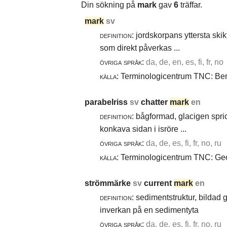
Din sökning på
mark
gav
6
träffar.
mark
sv
definition:
jordskorpans yttersta skik
som direkt påverkas ...
övriga språk:
da, de, en, es, fi, fr, no
källa:
Terminologicentrum TNC: Berg
parabelriss
sv
chatter
mark
en
definition:
bågformad, glacigen spric
konkava sidan i isröre ...
övriga språk:
da, de, es, fi, fr, no, ru
källa:
Terminologicentrum TNC: Geol
strömmärke
sv
current
mark
en
definition:
sedimentstruktur, bildad
inverkan på en sedimentyta
övriga språk:
da, de, es, fi, fr, no, ru