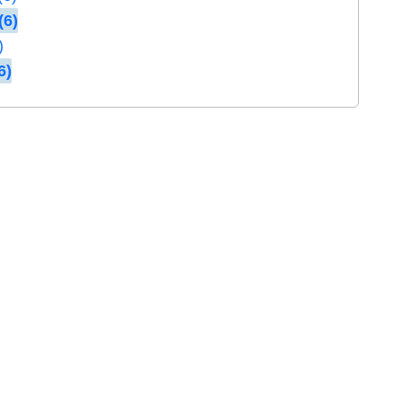
(6)
)
6)