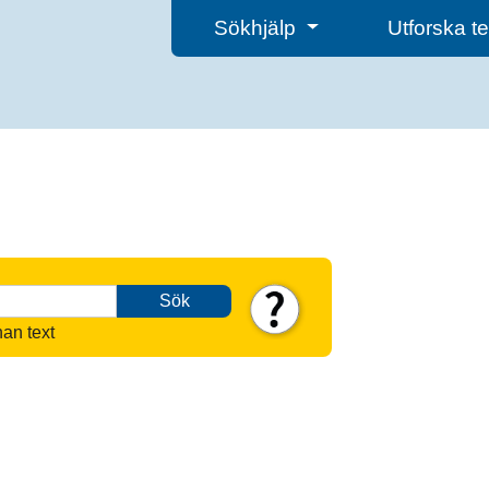
Sökhjälp
Utforska 
Sök
nan text