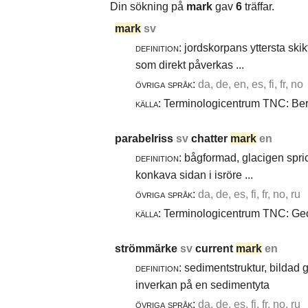
Din sökning på
mark
gav
6
träffar.
mark
sv
definition:
jordskorpans yttersta skik
som direkt påverkas ...
övriga språk:
da, de, en, es, fi, fr, no
källa:
Terminologicentrum TNC: Berg
parabelriss
sv
chatter
mark
en
definition:
bågformad, glacigen spric
konkava sidan i isröre ...
övriga språk:
da, de, es, fi, fr, no, ru
källa:
Terminologicentrum TNC: Geol
strömmärke
sv
current
mark
en
definition:
sedimentstruktur, bildad
inverkan på en sedimentyta
övriga språk:
da, de, es, fi, fr, no, ru