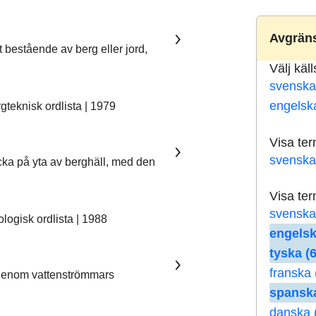
Avgräns
t bestående av berg eller jord,
Välj käl
svenska
engelsk
teknisk ordlista | 1979
Visa te
svenska
ka på yta av berghäll, med den
Visa te
svenska
ogisk ordlista | 1988
engelsk
tyska (6
franska 
 genom vattenströmmars
spanska
danska 