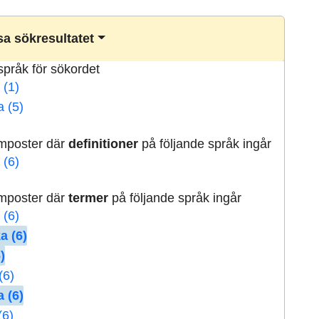
a sökresultatet
lspråk för sökordet
 (1)
a (5)
rmposter där
definitioner
på följande språk ingår
 (6)
rmposter där
termer
på följande språk ingår
 (6)
a (6)
)
(6)
 (6)
(6)