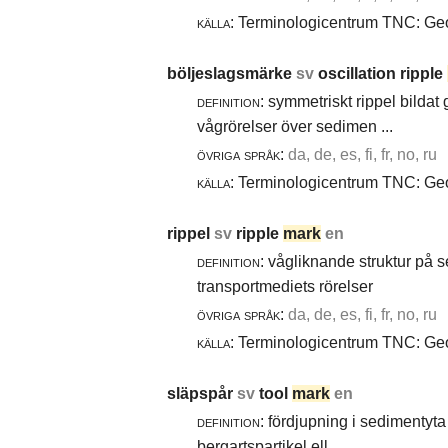
källa:
Terminologicentrum TNC: Geol
böljeslagsmärke
sv
oscillation ripple
definition:
symmetriskt rippel bildat
vågrörelser över sedimen ...
övriga språk:
da, de, es, fi, fr, no, ru
källa:
Terminologicentrum TNC: Geol
rippel
sv
ripple
mark
en
definition:
vågliknande struktur på 
transportmediets rörelser
övriga språk:
da, de, es, fi, fr, no, ru
källa:
Terminologicentrum TNC: Geol
släpspår
sv
tool
mark
en
definition:
fördjupning i sedimentyta 
bergartspartikel ell ...