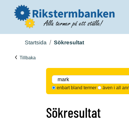
Startsida
Sökresultat
Tillbaka
enbart bland termer
även i all an
Sökresultat