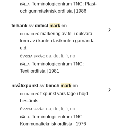
källa:
Terminologicentrum TNC: Plast-
och gummiteknisk ordlista | 1986
felhank
sv
defect
mark
en
definition:
markering av fel i dukvara i
form av i kanten fastknuten garnända
e.d.
övriga språk:
da, de, fi, fr, no
källa:
Terminologicentrum TNC:
Textilordlista | 1981
nivåfixpunkt
sv
bench
mark
en
definition:
fixpunkt vars läge i höjd
bestämts
övriga språk:
da, de, fi, fr, no
källa:
Terminologicentrum TNC:
Kommunalteknisk ordlista | 1976