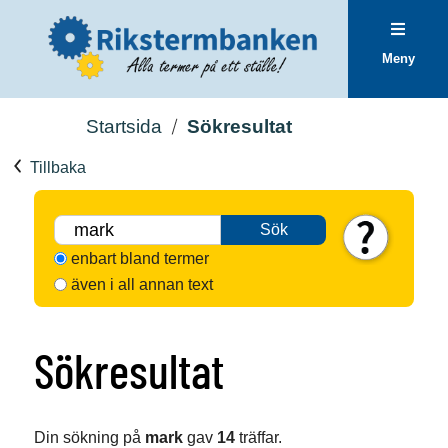
Meny
Startsida
Sökresultat
Tillbaka
Sök
enbart bland termer
även i all annan text
Sökresultat
Din sökning på
mark
gav
14
träffar.