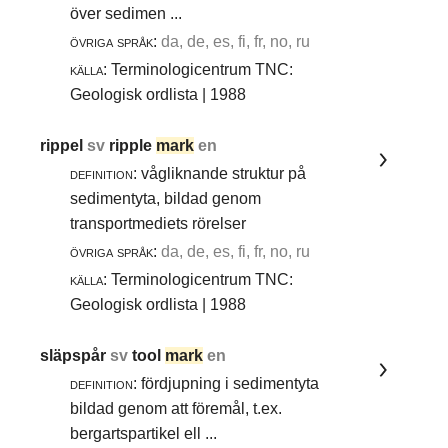
över sedimen ...
övriga språk:
da, de, es, fi, fr, no, ru
källa:
Terminologicentrum TNC:
Geologisk ordlista | 1988
rippel
sv
ripple
mark
en
definition:
vågliknande struktur på
sedimentyta, bildad genom
transportmediets rörelser
övriga språk:
da, de, es, fi, fr, no, ru
källa:
Terminologicentrum TNC:
Geologisk ordlista | 1988
släpspår
sv
tool
mark
en
definition:
fördjupning i sedimentyta
bildad genom att föremål, t.ex.
bergartspartikel ell ...