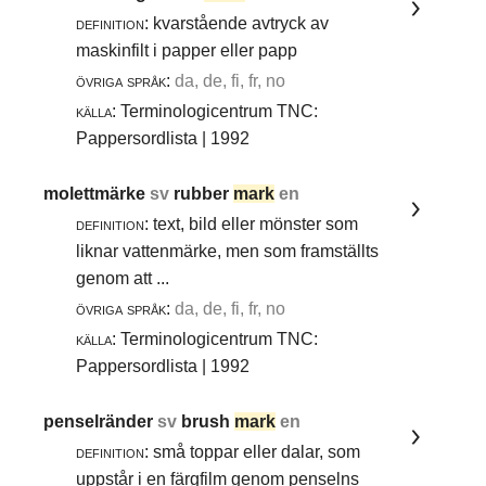
definition:
kvarstående avtryck av
maskinfilt i papper eller papp
övriga språk:
da, de, fi, fr, no
källa:
Terminologicentrum TNC:
Pappersordlista | 1992
molettmärke
sv
rubber
mark
en
definition:
text, bild eller mönster som
liknar vattenmärke, men som framställts
genom att ...
övriga språk:
da, de, fi, fr, no
källa:
Terminologicentrum TNC:
Pappersordlista | 1992
penselränder
sv
brush
mark
en
definition:
små toppar eller dalar, som
uppstår i en färgfilm genom penselns