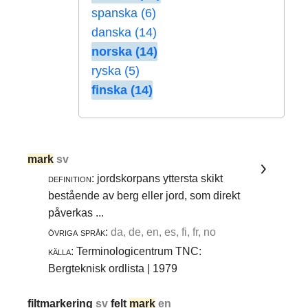
spanska (6)
danska (14)
norska (14)
ryska (5)
finska (14)
mark
sv
definition:
jordskorpans yttersta skikt
bestående av berg eller jord, som direkt
påverkas ...
övriga språk:
da, de, en, es, fi, fr, no
källa:
Terminologicentrum TNC:
Bergteknisk ordlista | 1979
filtmarkering
sv
felt
mark
en