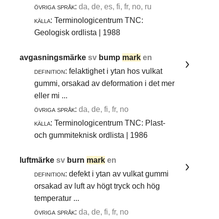
övriga språk:
da, de, es, fi, fr, no, ru
källa:
Terminologicentrum TNC:
Geologisk ordlista | 1988
avgasningsmärke
sv
bump
mark
en
definition:
felaktighet i ytan hos vulkat
gummi, orsakad av deformation i det mer
eller mi ...
övriga språk:
da, de, fi, fr, no
källa:
Terminologicentrum TNC: Plast-
och gummiteknisk ordlista | 1986
luftmärke
sv
burn
mark
en
definition:
defekt i ytan av vulkat gummi
orsakad av luft av högt tryck och hög
temperatur ...
övriga språk:
da, de, fi, fr, no