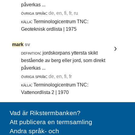
påverkas ...
övriga språk:
de, en, fi, fr, ru
källa:
Terminologicentrum TNC:
Geoteknisk ordlista | 1975
mark
sv
definition:
jordskorpans yttersta skikt
bestående av berg eller jord, som direkt
påverkas ...
övriga språk:
de, en, fi, fr
källa:
Terminologicentrum TNC:
Vattenordlista 2 | 1970
Vad är Rikstermbanken?
Att publicera en termsamling
Andra språk- och