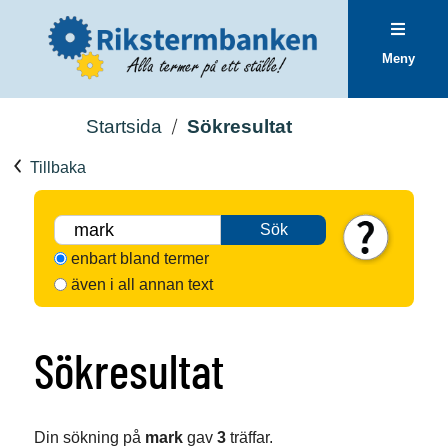
Meny
Startsida
Sökresultat
Tillbaka
Sök
enbart bland termer
även i all annan text
Sökresultat
Din sökning på
mark
gav
3
träffar.