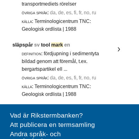
transportmediets rörelser
övriga språk:
da, de, es, fi, fr, no, ru
källa:
Terminologicentrum TNC:
Geologisk ordlista | 1988
släpspår
sv
tool
mark
en
definition:
fördjupning i sedimentyta
bildad genom att föremål, t.ex.
bergartspartikel ell ...
övriga språk:
da, de, es, fi, fr, no, ru
källa:
Terminologicentrum TNC:
Geologisk ordlista | 1988
Vad är Rikstermbanken?
Att publicera en termsamling
Andra språk- och