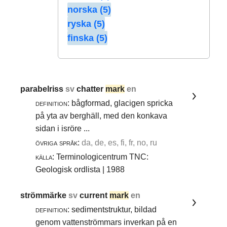
norska (5)
ryska (5)
finska (5)
parabelriss
sv
chatter
mark
en
definition:
bågformad, glacigen spricka
på yta av berghäll, med den konkava
sidan i isröre ...
övriga språk:
da, de, es, fi, fr, no, ru
källa:
Terminologicentrum TNC:
Geologisk ordlista | 1988
strömmärke
sv
current
mark
en
definition:
sedimentstruktur, bildad
genom vattenströmmars inverkan på en