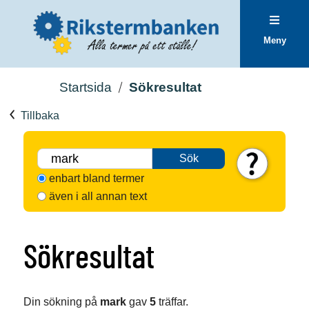
Meny
Startsida
Sökresultat
Tillbaka
Sök
enbart bland termer
även i all annan text
Sökresultat
Din sökning på
mark
gav
5
träffar.