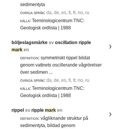
sedimentyta
övriga språk:
da, de, es, fi, fr, no, ru
källa:
Terminologicentrum TNC:
Geologisk ordlista | 1988
böljeslagsmärke
sv
oscillation ripple
mark
en
definition:
symmetriskt rippel bildat
genom vattnets oscillerande vågrörelser
över sedimen ...
övriga språk:
da, de, es, fi, fr, no, ru
källa:
Terminologicentrum TNC:
Geologisk ordlista | 1988
rippel
sv
ripple
mark
en
definition:
vågliknande struktur på
sedimentyta, bildad genom