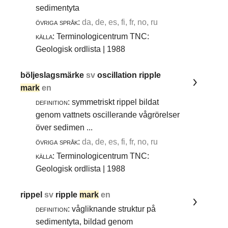
sedimentyta
övriga språk:
da, de, es, fi, fr, no, ru
källa:
Terminologicentrum TNC:
Geologisk ordlista | 1988
böljeslagsmärke
sv
oscillation ripple
mark
en
definition:
symmetriskt rippel bildat
genom vattnets oscillerande vågrörelser
över sedimen ...
övriga språk:
da, de, es, fi, fr, no, ru
källa:
Terminologicentrum TNC:
Geologisk ordlista | 1988
rippel
sv
ripple
mark
en
definition:
vågliknande struktur på
sedimentyta, bildad genom