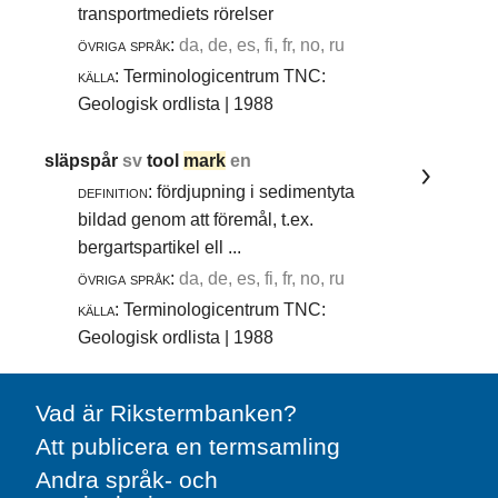
transportmediets rörelser
övriga språk:
da, de, es, fi, fr, no, ru
källa:
Terminologicentrum TNC:
Geologisk ordlista | 1988
släpspår
sv
tool
mark
en
definition:
fördjupning i sedimentyta
bildad genom att föremål, t.ex.
bergartspartikel ell ...
övriga språk:
da, de, es, fi, fr, no, ru
källa:
Terminologicentrum TNC:
Geologisk ordlista | 1988
Vad är Rikstermbanken?
Att publicera en termsamling
Andra språk- och