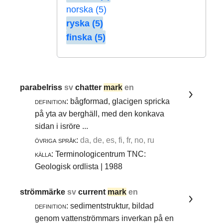
norska (5)
ryska (5)
finska (5)
parabelriss
sv
chatter
mark
en
definition:
bågformad, glacigen spricka
på yta av berghäll, med den konkava
sidan i isröre ...
övriga språk:
da, de, es, fi, fr, no, ru
källa:
Terminologicentrum TNC:
Geologisk ordlista | 1988
strömmärke
sv
current
mark
en
definition:
sedimentstruktur, bildad
genom vattenströmmars inverkan på en