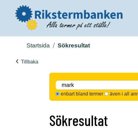
Startsida
Sökresultat
Tillbaka
enbart bland termer
även i all an
Sökresultat