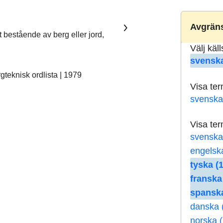
Avgräns
t bestående av berg eller jord,
Välj käl
svenska
teknisk ordlista | 1979
Visa te
svenska
Visa te
svenska
engelsk
tyska (1
franska
spanska
danska 
norska (