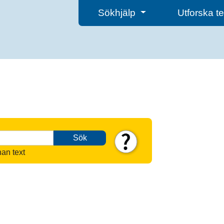
Sökhjälp
Utforska 
Sök
nan text