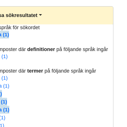
a sökresultatet
lspråk för sökordet
 (1)
rmposter där
definitioner
på följande språk ingår
 (1)
rmposter där
termer
på följande språk ingår
 (1)
a (1)
)
 (1)
 (1)
(1)
1)