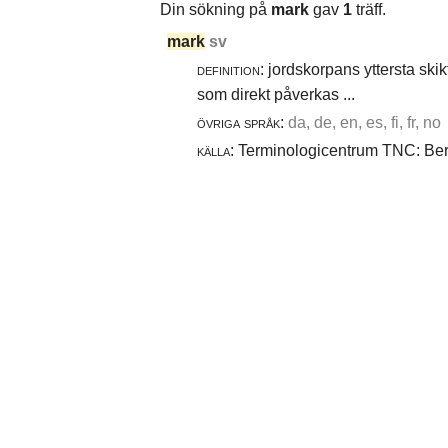
Din sökning på
mark
gav
1
träff.
mark
sv
definition:
jordskorpans yttersta skik
som direkt påverkas ...
övriga språk:
da, de, en, es, fi, fr, no
källa:
Terminologicentrum TNC: Berg