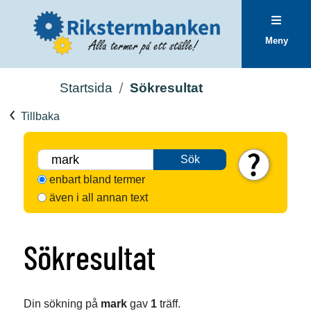
Meny
Startsida
Sökresultat
Tillbaka
Sök
enbart bland termer
även i all annan text
Sökresultat
Din sökning på
mark
gav
1
träff.