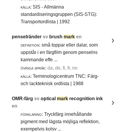
källa:
SIS - Allmänna
standardiseringsgruppen (SIS-STG):
Transportordlista | 1992
penselränder
sv
brush
mark
en
definition:
små toppar eller dalar, som
uppstår i en färgfilm genom penselns
kammande effe ...
övriga språk:
da, de, fi, fr, no
källa:
Terminologicentrum TNC: Färg-
och lackteknisk ordlista | 1988
OMR-färg
sv
optical
mark
recognition ink
en
förklaring:
Tryckfärg innehållande
pigment med lägsta möjliga reflektion,
exempelvis kolsv ...