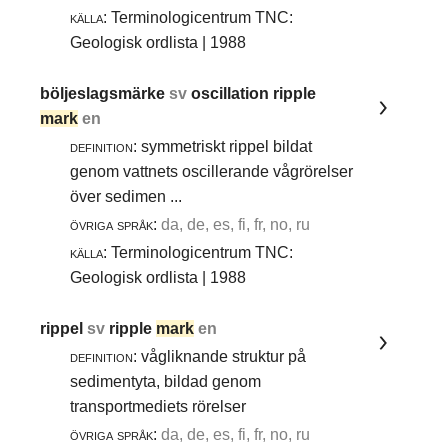
källa:
Terminologicentrum TNC:
Geologisk ordlista | 1988
böljeslagsmärke
sv
oscillation ripple
mark
en
definition:
symmetriskt rippel bildat
genom vattnets oscillerande vågrörelser
över sedimen ...
övriga språk:
da, de, es, fi, fr, no, ru
källa:
Terminologicentrum TNC:
Geologisk ordlista | 1988
rippel
sv
ripple
mark
en
definition:
vågliknande struktur på
sedimentyta, bildad genom
transportmediets rörelser
övriga språk:
da, de, es, fi, fr, no, ru