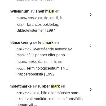
hyllsignum
sv
shelf
mark
en
övriga språk:
ca, de, es, fi, fr
källa:
Tarancos bokförlag:
Bibliotekstermer | 1997
filtmarkering
sv
felt
mark
en
definition:
kvarstående avtryck av
maskinfilt i papper eller papp
övriga språk:
da, de, fi, fr, no
källa:
Terminologicentrum TNC:
Pappersordlista | 1992
molettmärke
sv
rubber
mark
en
definition:
text, bild eller mönster som
liknar vattenmärke, men som framställts
genom att ...