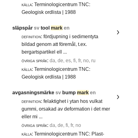
källa:
Terminologicentrum TNC:
Geologisk ordlista | 1988
släpspår
sv
tool
mark
en
definition:
fördjupning i sedimentyta
bildad genom att föremål, t.ex.
bergartspartikel ell ...
övriga språk:
da, de, es, fi, fr, no, ru
källa:
Terminologicentrum TNC:
Geologisk ordlista | 1988
avgasningsmärke
sv
bump
mark
en
definition:
felaktighet i ytan hos vulkat
gummi, orsakad av deformation i det mer
eller mi ...
övriga språk:
da, de, fi, fr, no
källa:
Terminologicentrum TNC: Plast-