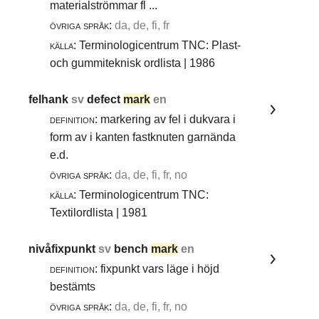
materialströmmar fl ...
övriga språk:
da, de, fi, fr
källa:
Terminologicentrum TNC: Plast-
och gummiteknisk ordlista | 1986
felhank
sv
defect
mark
en
definition:
markering av fel i dukvara i
form av i kanten fastknuten garnända
e.d.
övriga språk:
da, de, fi, fr, no
källa:
Terminologicentrum TNC:
Textilordlista | 1981
nivåfixpunkt
sv
bench
mark
en
definition:
fixpunkt vars läge i höjd
bestämts
övriga språk:
da, de, fi, fr, no