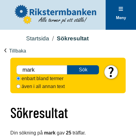
Meny
Startsida
Sökresultat
Tillbaka
Sök
enbart bland termer
även i all annan text
Sökresultat
Din sökning på
mark
gav
25
träffar.