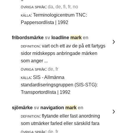
övriga språk:
da, de, fi, fr, no
källa:
Terminologicentrum TNC:
Pappersordlista | 1992
fribordsmärke
sv
loadline
mark
en
definition:
vart och ett av de på ett fartygs
sidor midskepps anbringade märken
som anger ...
övriga språk:
de, fr
källa:
SIS - Allmänna
standardiseringsgruppen (SIS-STG):
Transportordlista | 1992
sjömärke
sv
navigation
mark
en
definition:
flytande eller fast anordning
som utmärker farled eller särskild fara
övriga språk:
de, fr