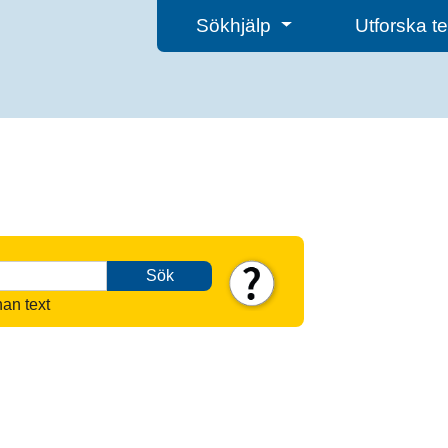
Sökhjälp
Utforska 
Sök
nan text