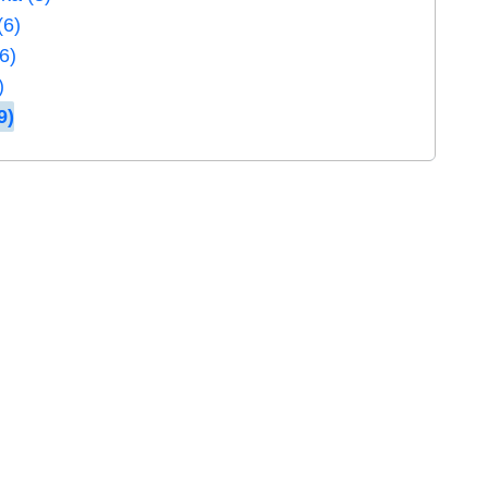
(6)
6)
)
9)