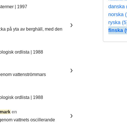
danska 
stermer | 1997
norska (
ryska (5
ka på yta av berghäll, med den
finska (
ogisk ordlista | 1988
 genom vattenströmmars
ogisk ordlista | 1988
mark
en
 genom vattnets oscillerande