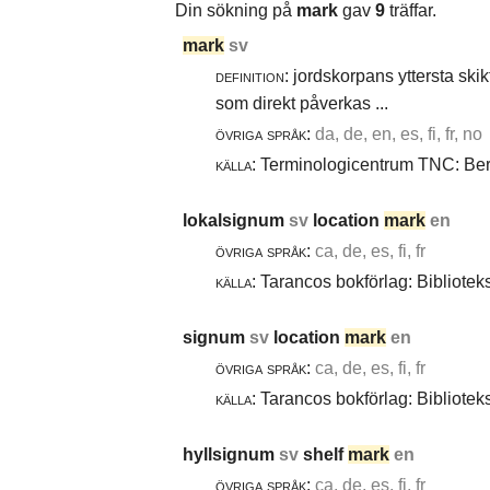
Din sökning på
mark
gav
9
träffar.
mark
sv
definition:
jordskorpans yttersta skik
som direkt påverkas ...
övriga språk:
da, de, en, es, fi, fr, no
källa:
Terminologicentrum TNC: Berg
lokalsignum
sv
location
mark
en
övriga språk:
ca, de, es, fi, fr
källa:
Tarancos bokförlag: Bibliotek
signum
sv
location
mark
en
övriga språk:
ca, de, es, fi, fr
källa:
Tarancos bokförlag: Bibliotek
hyllsignum
sv
shelf
mark
en
övriga språk:
ca, de, es, fi, fr