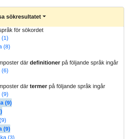
a sökresultatet
lspråk för sökordet
 (1)
a (8)
rmposter där
definitioner
på följande språk ingår
 (6)
rmposter där
termer
på följande språk ingår
 (9)
a (9)
)
(9)
 (9)
ka (3)