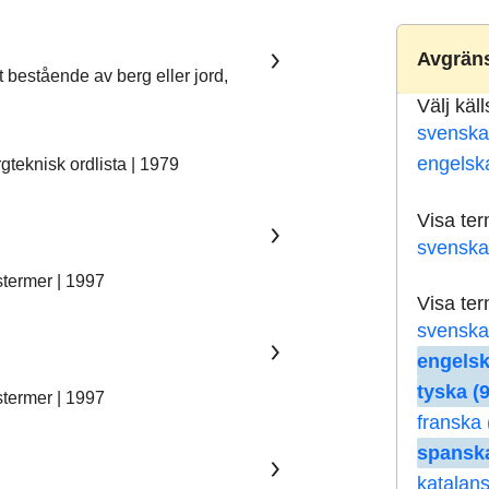
Avgräns
t bestående av berg eller jord,
Välj käl
svenska
engelsk
teknisk ordlista | 1979
Visa te
svenska
stermer | 1997
Visa te
svenska
engelsk
tyska (9
stermer | 1997
franska 
spanska
katalans