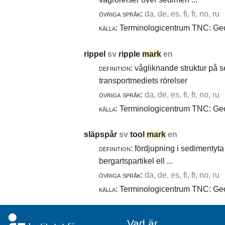
övriga språk:
da, de, es, fi, fr, no, ru
källa:
Terminologicentrum TNC: Geol
rippel
sv
ripple
mark
en
definition:
vågliknande struktur på 
transportmediets rörelser
övriga språk:
da, de, es, fi, fr, no, ru
källa:
Terminologicentrum TNC: Geol
släpspår
sv
tool
mark
en
definition:
fördjupning i sedimentyta 
bergartspartikel ell ...
övriga språk:
da, de, es, fi, fr, no, ru
källa:
Terminologicentrum TNC: Geol
Vad är