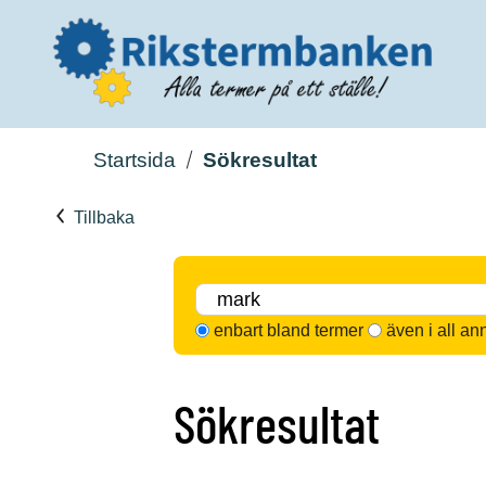
Startsida
Sökresultat
Tillbaka
enbart bland termer
även i all an
Sökresultat