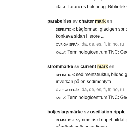
källa:
Tarancos bokförlag: Bibliotek
parabelriss
sv
chatter
mark
en
definition:
bågformad, glacigen spric
konkava sidan i isröre ...
övriga språk:
da, de, es, fi, fr, no, ru
källa:
Terminologicentrum TNC: Geol
strömmärke
sv
current
mark
en
definition:
sedimentstruktur, bildad
inverkan på en sedimentyta
övriga språk:
da, de, es, fi, fr, no, ru
källa:
Terminologicentrum TNC: Geol
böljeslagsmärke
sv
oscillation ripple
definition:
symmetriskt rippel bildat
vågrörelser över sedimen ...