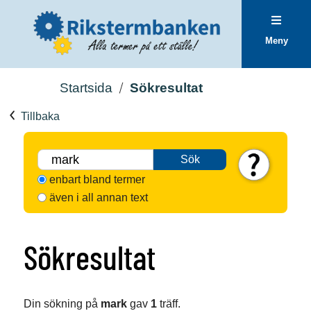
Meny
Startsida
Sökresultat
Tillbaka
Sök
enbart bland termer
även i all annan text
Sökresultat
Din sökning på
mark
gav
1
träff.