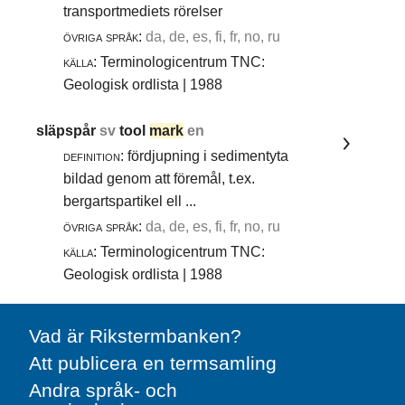
transportmediets rörelser
övriga språk:
da, de, es, fi, fr, no, ru
källa:
Terminologicentrum TNC:
Geologisk ordlista | 1988
släpspår
sv
tool
mark
en
definition:
fördjupning i sedimentyta
bildad genom att föremål, t.ex.
bergartspartikel ell ...
övriga språk:
da, de, es, fi, fr, no, ru
källa:
Terminologicentrum TNC:
Geologisk ordlista | 1988
Vad är Rikstermbanken?
Att publicera en termsamling
Andra språk- och