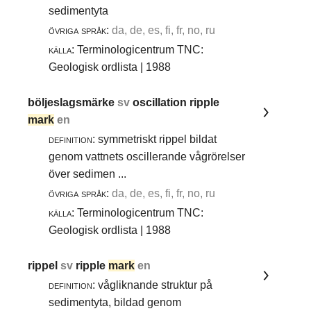
sedimentyta
övriga språk:
da, de, es, fi, fr, no, ru
källa:
Terminologicentrum TNC:
Geologisk ordlista | 1988
böljeslagsmärke
sv
oscillation ripple
mark
en
definition:
symmetriskt rippel bildat
genom vattnets oscillerande vågrörelser
över sedimen ...
övriga språk:
da, de, es, fi, fr, no, ru
källa:
Terminologicentrum TNC:
Geologisk ordlista | 1988
rippel
sv
ripple
mark
en
definition:
vågliknande struktur på
sedimentyta, bildad genom