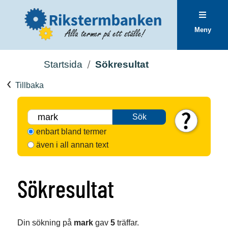
Meny
Startsida
Sökresultat
Tillbaka
Sök
enbart bland termer
även i all annan text
Sökresultat
Din sökning på
mark
gav
5
träffar.