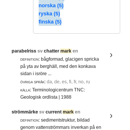
norska (5)
ryska (5)
finska (5)
parabelriss
sv
chatter
mark
en
definition:
bågformad, glacigen spricka
på yta av berghäll, med den konkava
sidan i isröre ...
övriga språk:
da, de, es, fi, fr, no, ru
källa:
Terminologicentrum TNC:
Geologisk ordlista | 1988
strömmärke
sv
current
mark
en
definition:
sedimentstruktur, bildad
genom vattenströmmars inverkan på en