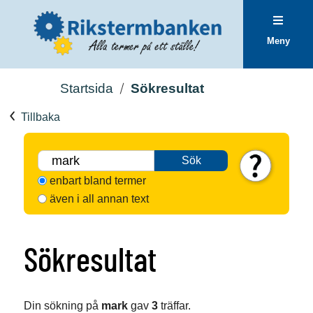
Meny
Startsida
Sökresultat
Tillbaka
Sök
enbart bland termer
även i all annan text
Sökresultat
Din sökning på
mark
gav
3
träffar.