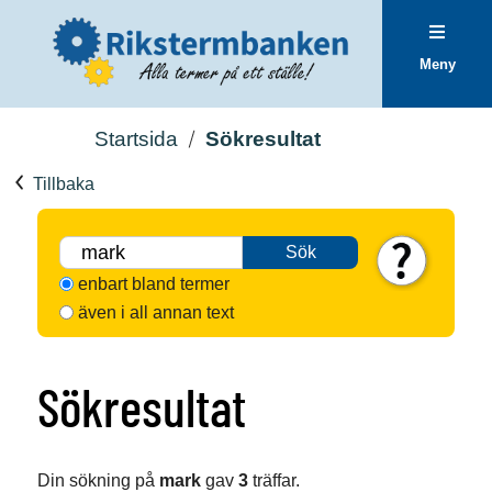
Meny
Startsida
Sökresultat
Tillbaka
Sök
enbart bland termer
även i all annan text
Sökresultat
Din sökning på
mark
gav
3
träffar.