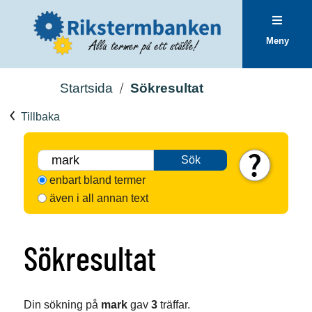
Meny
Startsida
Sökresultat
Tillbaka
Sök
enbart bland termer
även i all annan text
Sökresultat
Din sökning på
mark
gav
3
träffar.