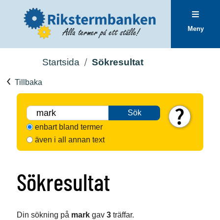
Meny
Startsida
Sökresultat
Tillbaka
Sök
enbart bland termer
även i all annan text
Sökresultat
Din sökning på
mark
gav
3
träffar.