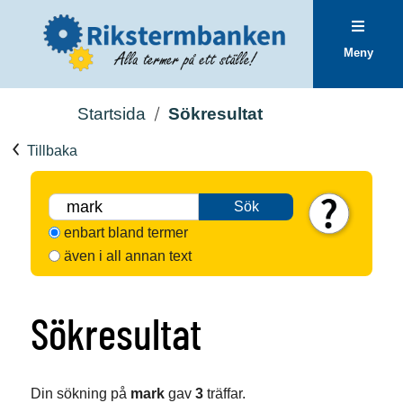
Meny
Startsida
Sökresultat
Tillbaka
Sök
enbart bland termer
även i all annan text
Sökresultat
Din sökning på
mark
gav
3
träffar.