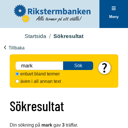
Meny
Startsida
Sökresultat
Tillbaka
Sök
enbart bland termer
även i all annan text
Sökresultat
Din sökning på
mark
gav
3
träffar.