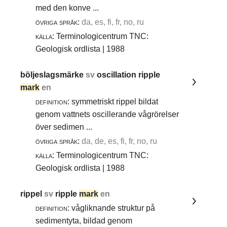
med den konve ...
övriga språk:
da, es, fi, fr, no, ru
källa:
Terminologicentrum TNC:
Geologisk ordlista | 1988
böljeslagsmärke
sv
oscillation ripple
mark
en
definition:
symmetriskt rippel bildat
genom vattnets oscillerande vågrörelser
över sedimen ...
övriga språk:
da, de, es, fi, fr, no, ru
källa:
Terminologicentrum TNC:
Geologisk ordlista | 1988
rippel
sv
ripple
mark
en
definition:
vågliknande struktur på
sedimentyta, bildad genom