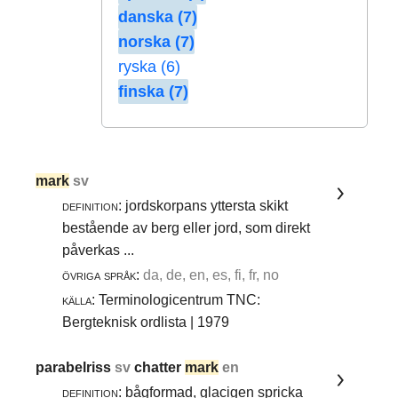
danska (7)
norska (7)
ryska (6)
finska (7)
mark
sv
definition:
jordskorpans yttersta skikt
bestående av berg eller jord, som direkt
påverkas ...
övriga språk:
da, de, en, es, fi, fr, no
källa:
Terminologicentrum TNC:
Bergteknisk ordlista | 1979
parabelriss
sv
chatter
mark
en
definition:
bågformad, glacigen spricka