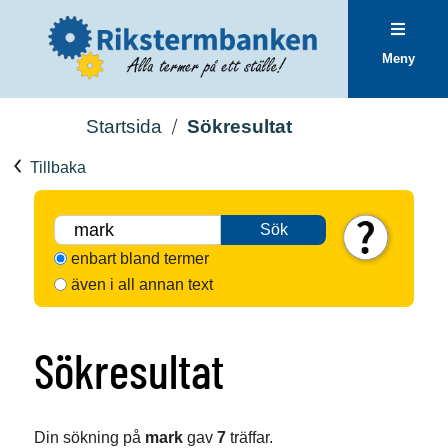
Meny
Startsida
Sökresultat
Tillbaka
Sök
enbart bland termer
även i all annan text
Sökresultat
Din sökning på
mark
gav
7
träffar.