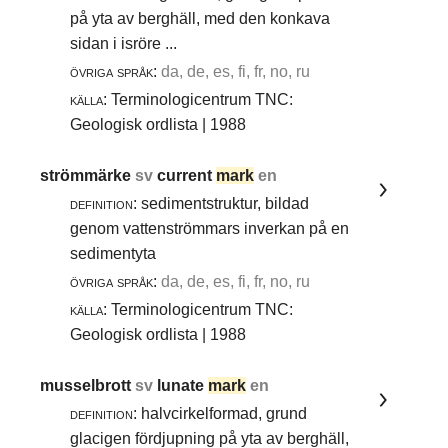
på yta av berghäll, med den konkava
sidan i isröre ...
övriga språk:
da, de, es, fi, fr, no, ru
källa:
Terminologicentrum TNC:
Geologisk ordlista | 1988
strömmärke
sv
current
mark
en
definition:
sedimentstruktur, bildad
genom vattenströmmars inverkan på en
sedimentyta
övriga språk:
da, de, es, fi, fr, no, ru
källa:
Terminologicentrum TNC:
Geologisk ordlista | 1988
musselbrott
sv
lunate
mark
en
definition:
halvcirkelformad, grund
glacigen fördjupning på yta av berghäll,