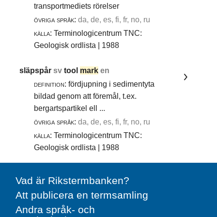
transportmediets rörelser
övriga språk:
da, de, es, fi, fr, no, ru
källa:
Terminologicentrum TNC:
Geologisk ordlista | 1988
släpspår
sv
tool
mark
en
definition:
fördjupning i sedimentyta
bildad genom att föremål, t.ex.
bergartspartikel ell ...
övriga språk:
da, de, es, fi, fr, no, ru
källa:
Terminologicentrum TNC:
Geologisk ordlista | 1988
Vad är Rikstermbanken?
Att publicera en termsamling
Andra språk- och