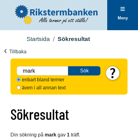
Meny
Startsida
Sökresultat
Tillbaka
Sök
enbart bland termer
även i all annan text
Sökresultat
Din sökning på
mark
gav
1
träff.