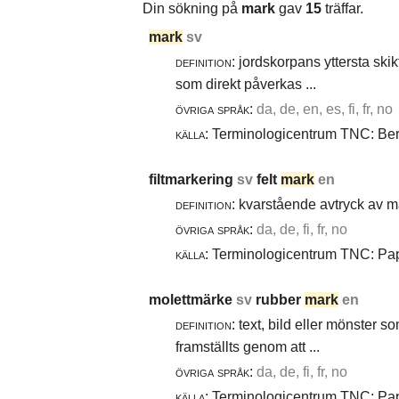
Din sökning på
mark
gav
15
träffar.
mark
sv
definition:
jordskorpans yttersta skik
som direkt påverkas ...
övriga språk:
da, de, en, es, fi, fr, no
källa:
Terminologicentrum TNC: Berg
filtmarkering
sv
felt
mark
en
definition:
kvarstående avtryck av ma
övriga språk:
da, de, fi, fr, no
källa:
Terminologicentrum TNC: Papp
molettmärke
sv
rubber
mark
en
definition:
text, bild eller mönster 
framställts genom att ...
övriga språk:
da, de, fi, fr, no
källa:
Terminologicentrum TNC: Papp