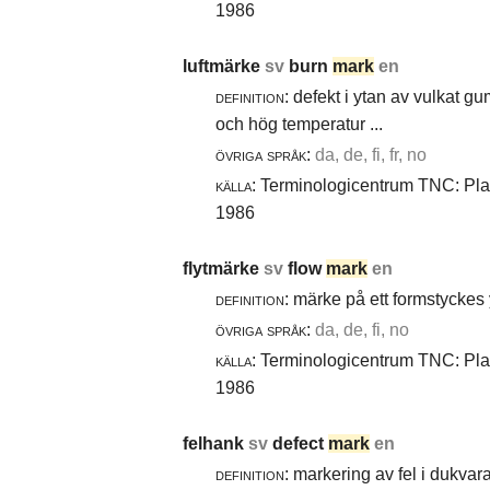
1986
luftmärke
sv
burn
mark
en
definition:
defekt i ytan av vulkat gu
och hög temperatur ...
övriga språk:
da, de, fi, fr, no
källa:
Terminologicentrum TNC: Plast
1986
flytmärke
sv
flow
mark
en
definition:
märke på ett formstyckes y
övriga språk:
da, de, fi, no
källa:
Terminologicentrum TNC: Plast
1986
felhank
sv
defect
mark
en
definition:
markering av fel i dukvara