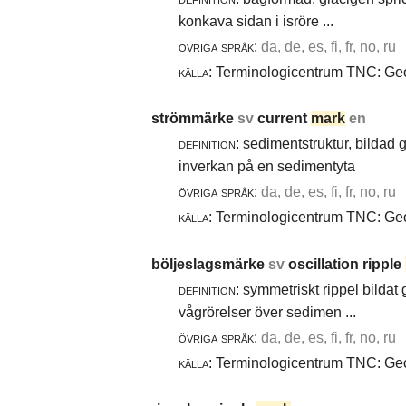
konkava sidan i isröre ...
övriga språk:
da, de, es, fi, fr, no, ru
källa:
Terminologicentrum TNC: Geol
strömmärke
sv
current
mark
en
definition:
sedimentstruktur, bildad
inverkan på en sedimentyta
övriga språk:
da, de, es, fi, fr, no, ru
källa:
Terminologicentrum TNC: Geol
böljeslagsmärke
sv
oscillation ripple
definition:
symmetriskt rippel bildat
vågrörelser över sedimen ...
övriga språk:
da, de, es, fi, fr, no, ru
källa:
Terminologicentrum TNC: Geol