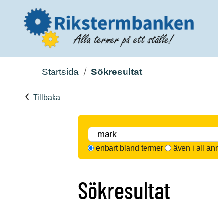
Startsida
Sökresultat
Tillbaka
enbart bland termer
även i all an
Sökresultat