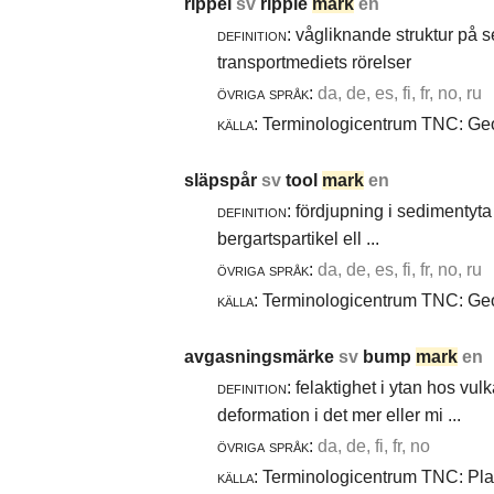
rippel
sv
ripple
mark
en
definition:
vågliknande struktur på 
transportmediets rörelser
övriga språk:
da, de, es, fi, fr, no, ru
källa:
Terminologicentrum TNC: Geol
släpspår
sv
tool
mark
en
definition:
fördjupning i sedimentyta 
bergartspartikel ell ...
övriga språk:
da, de, es, fi, fr, no, ru
källa:
Terminologicentrum TNC: Geol
avgasningsmärke
sv
bump
mark
en
definition:
felaktighet i ytan hos vul
deformation i det mer eller mi ...
övriga språk:
da, de, fi, fr, no
källa:
Terminologicentrum TNC: Plast