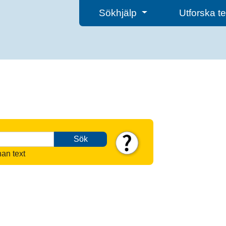
Sökhjälp
Utforska 
Sök
nan text