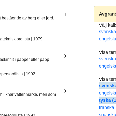
Avgräns
t bestående av berg eller jord,
Välj käl
svenska
engelsk
teknisk ordlista | 1979
Visa te
svenska
skinfilt i papper eller papp
engelsk
ersordlista | 1992
Visa te
svenska
engelsk
som liknar vattenmärke, men som
tyska (
franska 
spanska
ersordlista | 1992