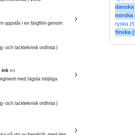
danska 
norska 
om uppstår i en färgfilm genom
ryska (5
finska (
 och lackteknisk ordlista |
 ink
en
pigment med lägsta möjliga
 och lackteknisk ordlista |
ka på yta av berghäll, med den