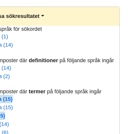
a sökresultatet
lspråk för sökordet
 (1)
a (14)
rmposter där
definitioner
på följande språk ingår
 (14)
a (2)
rmposter där
termer
på följande språk ingår
 (15)
a (15)
15)
(14)
 (6)