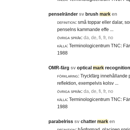
penselränder
sv
brush
mark
en
definition:
små toppar eller dalar, s
penselns kammande effe ...
övriga språk:
da, de, fi, fr, no
källa:
Terminologicentrum TNC: Färg-
1988
OMR-färg
sv
optical
mark
recognition
förklaring:
Tryckfärg innehållande 
reflektion, exempelvis kolsv ...
övriga språk:
da, de, fi, fr, no
källa:
Terminologicentrum TNC: Färg-
1988
parabelriss
sv
chatter
mark
en
definition:
bågformad, glacigen spric