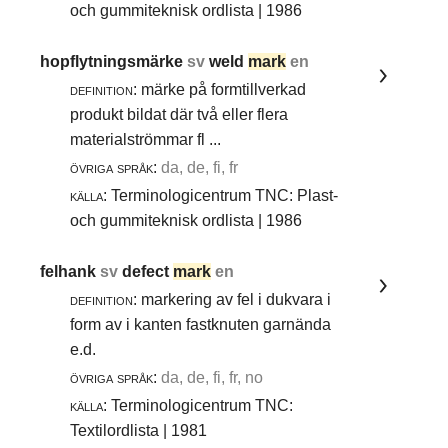
och gummiteknisk ordlista | 1986
hopflytningsmärke
sv
weld
mark
en
definition:
märke på formtillverkad
produkt bildat där två eller flera
materialströmmar fl ...
övriga språk:
da, de, fi, fr
källa:
Terminologicentrum TNC: Plast-
och gummiteknisk ordlista | 1986
felhank
sv
defect
mark
en
definition:
markering av fel i dukvara i
form av i kanten fastknuten garnända
e.d.
övriga språk:
da, de, fi, fr, no
källa:
Terminologicentrum TNC:
Textilordlista | 1981