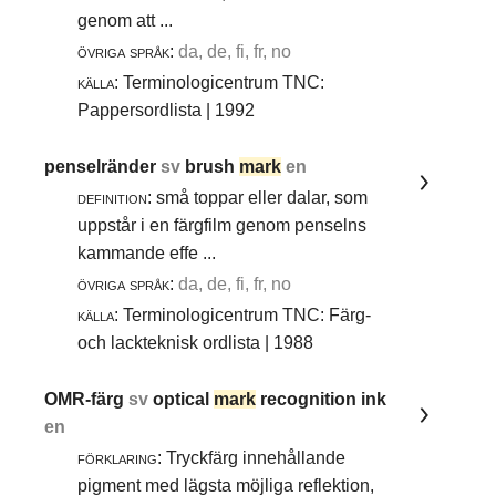
genom att ...
övriga språk:
da, de, fi, fr, no
källa:
Terminologicentrum TNC:
Pappersordlista | 1992
penselränder
sv
brush
mark
en
definition:
små toppar eller dalar, som
uppstår i en färgfilm genom penselns
kammande effe ...
övriga språk:
da, de, fi, fr, no
källa:
Terminologicentrum TNC: Färg-
och lackteknisk ordlista | 1988
OMR-färg
sv
optical
mark
recognition ink
en
förklaring:
Tryckfärg innehållande
pigment med lägsta möjliga reflektion,