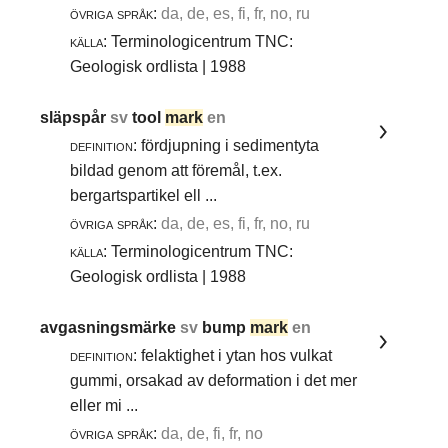
övriga språk:
da, de, es, fi, fr, no, ru
källa:
Terminologicentrum TNC:
Geologisk ordlista | 1988
släpspår
sv
tool
mark
en
definition:
fördjupning i sedimentyta
bildad genom att föremål, t.ex.
bergartspartikel ell ...
övriga språk:
da, de, es, fi, fr, no, ru
källa:
Terminologicentrum TNC:
Geologisk ordlista | 1988
avgasningsmärke
sv
bump
mark
en
definition:
felaktighet i ytan hos vulkat
gummi, orsakad av deformation i det mer
eller mi ...
övriga språk:
da, de, fi, fr, no