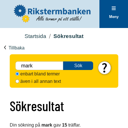
Meny
Startsida
Sökresultat
Tillbaka
Sök
enbart bland termer
även i all annan text
Sökresultat
Din sökning på
mark
gav
15
träffar.