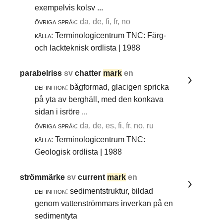
exempelvis kolsv ...
övriga språk:
da, de, fi, fr, no
källa:
Terminologicentrum TNC: Färg-
och lackteknisk ordlista | 1988
parabelriss
sv
chatter
mark
en
definition:
bågformad, glacigen spricka
på yta av berghäll, med den konkava
sidan i isröre ...
övriga språk:
da, de, es, fi, fr, no, ru
källa:
Terminologicentrum TNC:
Geologisk ordlista | 1988
strömmärke
sv
current
mark
en
definition:
sedimentstruktur, bildad
genom vattenströmmars inverkan på en
sedimentyta