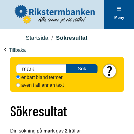
Meny
Startsida
Sökresultat
Tillbaka
Sök
enbart bland termer
även i all annan text
Sökresultat
Din sökning på
mark
gav
2
träffar.