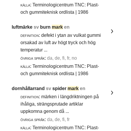
källa:
Terminologicentrum TNC: Plast-
och gummiteknisk ordlista | 1986
luftmärke
sv
burn
mark
en
definition:
defekt i ytan av vulkat gummi
orsakad av luft av högt tryck och hög
temperatur ...
övriga språk:
da, de, fi, fr, no
källa:
Terminologicentrum TNC: Plast-
och gummiteknisk ordlista | 1986
dornhållarrand
sv
spider
mark
en
definition:
märken i längdriktningen på
ihåliga, strängsprutade artiklar
uppkomna genom då ...
övriga språk:
da, de, fi, fr
källa:
Terminologicentrum TNC: Plast-