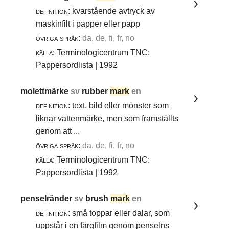
definition:
kvarstående avtryck av
maskinfilt i papper eller papp
övriga språk:
da, de, fi, fr, no
källa:
Terminologicentrum TNC:
Pappersordlista | 1992
molettmärke
sv
rubber
mark
en
definition:
text, bild eller mönster som
liknar vattenmärke, men som framställts
genom att ...
övriga språk:
da, de, fi, fr, no
källa:
Terminologicentrum TNC:
Pappersordlista | 1992
penselränder
sv
brush
mark
en
definition:
små toppar eller dalar, som
uppstår i en färgfilm genom penselns