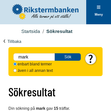
Meny
Startsida
Sökresultat
Tillbaka
Sök
enbart bland termer
även i all annan text
Sökresultat
Din sökning på
mark
gav
15
träffar.