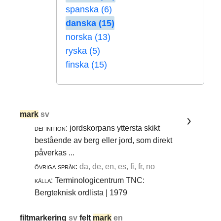
spanska (6)
danska (15)
norska (13)
ryska (5)
finska (15)
mark
sv
definition:
jordskorpans yttersta skikt
bestående av berg eller jord, som direkt
påverkas ...
övriga språk:
da, de, en, es, fi, fr, no
källa:
Terminologicentrum TNC:
Bergteknisk ordlista | 1979
filtmarkering
sv
felt
mark
en