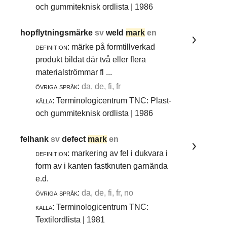
och gummiteknisk ordlista | 1986
hopflytningsmärke
sv
weld
mark
en
definition:
märke på formtillverkad
produkt bildat där två eller flera
materialströmmar fl ...
övriga språk:
da, de, fi, fr
källa:
Terminologicentrum TNC: Plast-
och gummiteknisk ordlista | 1986
felhank
sv
defect
mark
en
definition:
markering av fel i dukvara i
form av i kanten fastknuten garnända
e.d.
övriga språk:
da, de, fi, fr, no
källa:
Terminologicentrum TNC:
Textilordlista | 1981