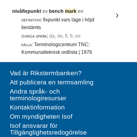
nivåfixpunkt
sv
bench
mark
en
definition:
fixpunkt vars läge i höjd
bestämts
övriga språk:
da, de, fi, fr, no
källa:
Terminologicentrum TNC:
Kommunalteknisk ordlista | 1976
Vad är Rikstermbanken?
Att publicera en termsamling
Andra språk- och
terminologiresurser
Kontaktinformation
Om myndigheten Isof
Isof ansvarar för
Tillgänglighetsredogörelse