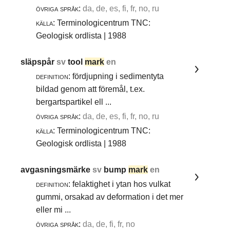
övriga språk:
da, de, es, fi, fr, no, ru
källa:
Terminologicentrum TNC:
Geologisk ordlista | 1988
släpspår
sv
tool
mark
en
definition:
fördjupning i sedimentyta
bildad genom att föremål, t.ex.
bergartspartikel ell ...
övriga språk:
da, de, es, fi, fr, no, ru
källa:
Terminologicentrum TNC:
Geologisk ordlista | 1988
avgasningsmärke
sv
bump
mark
en
definition:
felaktighet i ytan hos vulkat
gummi, orsakad av deformation i det mer
eller mi ...
övriga språk:
da, de, fi, fr, no