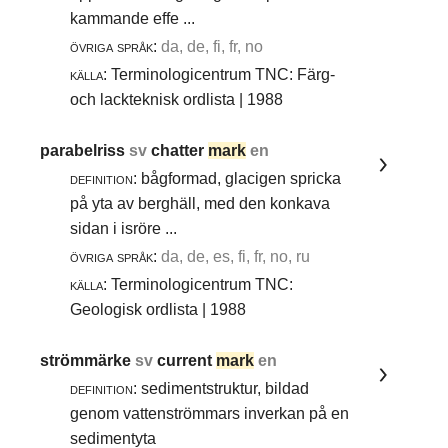
kammande effe ...
övriga språk:
da, de, fi, fr, no
källa:
Terminologicentrum TNC: Färg-
och lackteknisk ordlista | 1988
parabelriss
sv
chatter
mark
en
definition:
bågformad, glacigen spricka
på yta av berghäll, med den konkava
sidan i isröre ...
övriga språk:
da, de, es, fi, fr, no, ru
källa:
Terminologicentrum TNC:
Geologisk ordlista | 1988
strömmärke
sv
current
mark
en
definition:
sedimentstruktur, bildad
genom vattenströmmars inverkan på en
sedimentyta