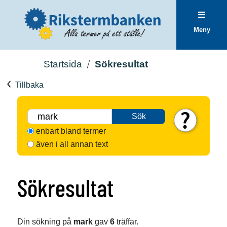
Meny
Startsida
Sökresultat
Tillbaka
Sök
enbart bland termer
även i all annan text
Sökresultat
Din sökning på
mark
gav
6
träffar.