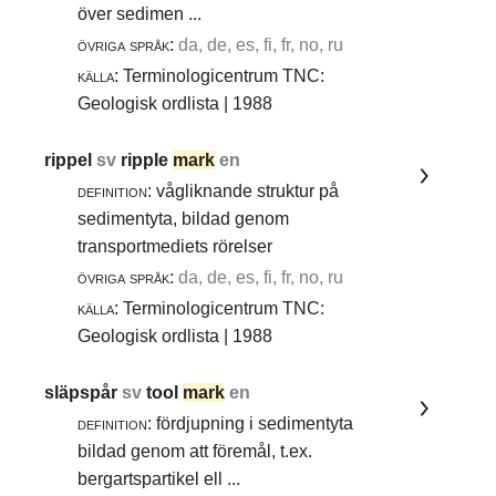
över sedimen ...
övriga språk:
da, de, es, fi, fr, no, ru
källa:
Terminologicentrum TNC:
Geologisk ordlista | 1988
rippel
sv
ripple
mark
en
definition:
vågliknande struktur på
sedimentyta, bildad genom
transportmediets rörelser
övriga språk:
da, de, es, fi, fr, no, ru
källa:
Terminologicentrum TNC:
Geologisk ordlista | 1988
släpspår
sv
tool
mark
en
definition:
fördjupning i sedimentyta
bildad genom att föremål, t.ex.
bergartspartikel ell ...