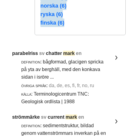
norska (6)
ryska (6)
finska (6)
parabelriss
sv
chatter
mark
en
definition:
bågformad, glacigen spricka
på yta av berghäll, med den konkava
sidan i isröre ...
övriga språk:
da, de, es, fi, fr, no, ru
källa:
Terminologicentrum TNC:
Geologisk ordlista | 1988
strömmärke
sv
current
mark
en
definition:
sedimentstruktur, bildad
genom vattenströmmars inverkan på en