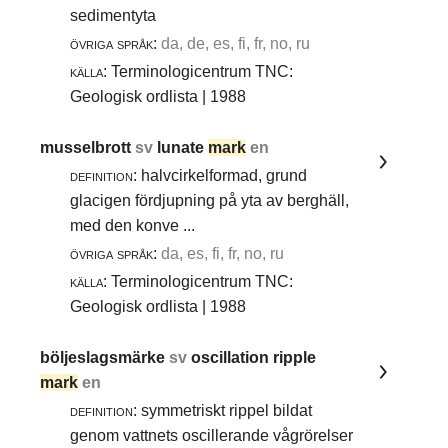
sedimentyta
övriga språk:
da, de, es, fi, fr, no, ru
källa:
Terminologicentrum TNC:
Geologisk ordlista | 1988
musselbrott
sv
lunate
mark
en
definition:
halvcirkelformad, grund
glacigen fördjupning på yta av berghäll,
med den konve ...
övriga språk:
da, es, fi, fr, no, ru
källa:
Terminologicentrum TNC:
Geologisk ordlista | 1988
böljeslagsmärke
sv
oscillation ripple
mark
en
definition:
symmetriskt rippel bildat
genom vattnets oscillerande vågrörelser