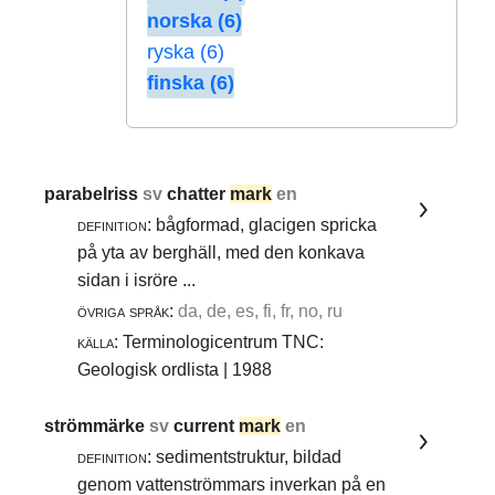
norska (6)
ryska (6)
finska (6)
parabelriss
sv
chatter
mark
en
definition:
bågformad, glacigen spricka
på yta av berghäll, med den konkava
sidan i isröre ...
övriga språk:
da, de, es, fi, fr, no, ru
källa:
Terminologicentrum TNC:
Geologisk ordlista | 1988
strömmärke
sv
current
mark
en
definition:
sedimentstruktur, bildad
genom vattenströmmars inverkan på en