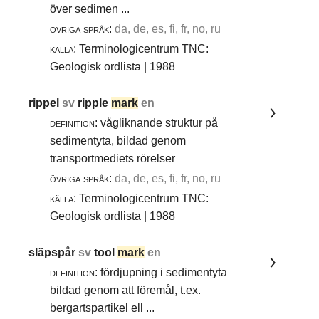
över sedimen ...
övriga språk:
da, de, es, fi, fr, no, ru
källa:
Terminologicentrum TNC:
Geologisk ordlista | 1988
rippel
sv
ripple
mark
en
definition:
vågliknande struktur på
sedimentyta, bildad genom
transportmediets rörelser
övriga språk:
da, de, es, fi, fr, no, ru
källa:
Terminologicentrum TNC:
Geologisk ordlista | 1988
släpspår
sv
tool
mark
en
definition:
fördjupning i sedimentyta
bildad genom att föremål, t.ex.
bergartspartikel ell ...