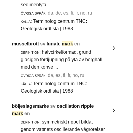
sedimentyta
övriga språk:
da, de, es, fi, fr, no, ru
källa:
Terminologicentrum TNC:
Geologisk ordlista | 1988
musselbrott
sv
lunate
mark
en
definition:
halvcirkelformad, grund
glacigen fördjupning på yta av berghäll,
med den konve ...
övriga språk:
da, es, fi, fr, no, ru
källa:
Terminologicentrum TNC:
Geologisk ordlista | 1988
böljeslagsmärke
sv
oscillation ripple
mark
en
definition:
symmetriskt rippel bildat
genom vattnets oscillerande vågrörelser