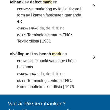
felhank
sv
defect
mark
en
definition:
markering av fel i dukvara i
form av i kanten fastknuten garnända
e.d.
övriga språk:
da, de, fi, fr, no
källa:
Terminologicentrum TNC:
Textilordlista | 1981
nivåfixpunkt
sv
bench
mark
en
definition:
fixpunkt vars läge i höjd
bestämts
övriga språk:
da, de, fi, fr, no
källa:
Terminologicentrum TNC:
Kommunalteknisk ordlista | 1976
Vad är Rikstermbanken?