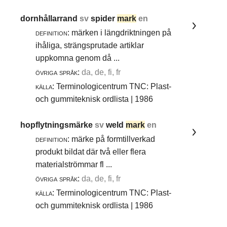
dornhållarrand
sv
spider
mark
en
definition:
märken i längdriktningen på
ihåliga, strängsprutade artiklar
uppkomna genom då ...
övriga språk:
da, de, fi, fr
källa:
Terminologicentrum TNC: Plast-
och gummiteknisk ordlista | 1986
hopflytningsmärke
sv
weld
mark
en
definition:
märke på formtillverkad
produkt bildat där två eller flera
materialströmmar fl ...
övriga språk:
da, de, fi, fr
källa:
Terminologicentrum TNC: Plast-
och gummiteknisk ordlista | 1986