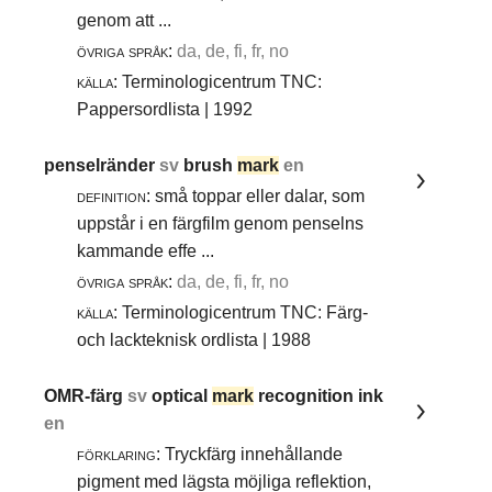
genom att ...
övriga språk:
da, de, fi, fr, no
källa:
Terminologicentrum TNC:
Pappersordlista | 1992
penselränder
sv
brush
mark
en
definition:
små toppar eller dalar, som
uppstår i en färgfilm genom penselns
kammande effe ...
övriga språk:
da, de, fi, fr, no
källa:
Terminologicentrum TNC: Färg-
och lackteknisk ordlista | 1988
OMR-färg
sv
optical
mark
recognition ink
en
förklaring:
Tryckfärg innehållande
pigment med lägsta möjliga reflektion,