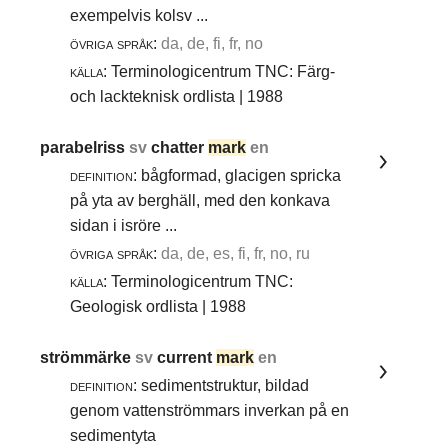
exempelvis kolsv ...
övriga språk:
da, de, fi, fr, no
källa:
Terminologicentrum TNC: Färg-
och lackteknisk ordlista | 1988
parabelriss
sv
chatter
mark
en
definition:
bågformad, glacigen spricka
på yta av berghäll, med den konkava
sidan i isröre ...
övriga språk:
da, de, es, fi, fr, no, ru
källa:
Terminologicentrum TNC:
Geologisk ordlista | 1988
strömmärke
sv
current
mark
en
definition:
sedimentstruktur, bildad
genom vattenströmmars inverkan på en
sedimentyta