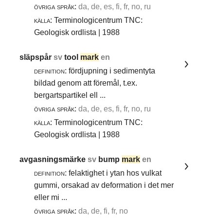
övriga språk:
da, de, es, fi, fr, no, ru
källa:
Terminologicentrum TNC:
Geologisk ordlista | 1988
släpspår
sv
tool
mark
en
definition:
fördjupning i sedimentyta
bildad genom att föremål, t.ex.
bergartspartikel ell ...
övriga språk:
da, de, es, fi, fr, no, ru
källa:
Terminologicentrum TNC:
Geologisk ordlista | 1988
avgasningsmärke
sv
bump
mark
en
definition:
felaktighet i ytan hos vulkat
gummi, orsakad av deformation i det mer
eller mi ...
övriga språk:
da, de, fi, fr, no