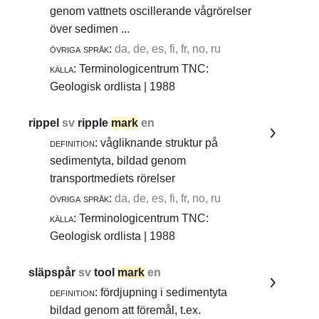
genom vattnets oscillerande vågrörelser
över sedimen ...
övriga språk:
da, de, es, fi, fr, no, ru
källa:
Terminologicentrum TNC:
Geologisk ordlista | 1988
rippel
sv
ripple
mark
en
definition:
vågliknande struktur på
sedimentyta, bildad genom
transportmediets rörelser
övriga språk:
da, de, es, fi, fr, no, ru
källa:
Terminologicentrum TNC:
Geologisk ordlista | 1988
släpspår
sv
tool
mark
en
definition:
fördjupning i sedimentyta
bildad genom att föremål, t.ex.