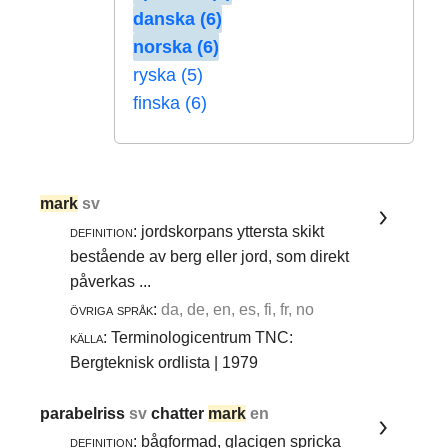
danska (6)
norska (6)
ryska (5)
finska (6)
mark
sv
definition:
jordskorpans yttersta skikt
bestående av berg eller jord, som direkt
påverkas ...
övriga språk:
da, de, en, es, fi, fr, no
källa:
Terminologicentrum TNC:
Bergteknisk ordlista | 1979
parabelriss
sv
chatter
mark
en
definition:
bågformad, glacigen spricka