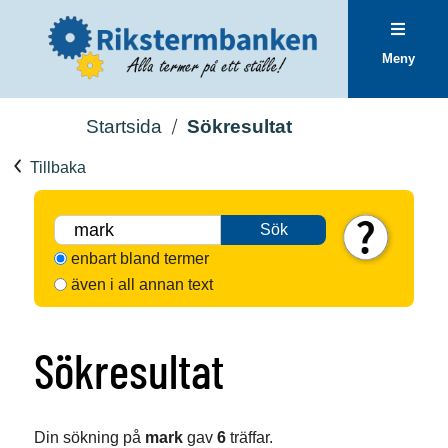
Meny
Startsida
Sökresultat
Tillbaka
Sök
enbart bland termer
även i all annan text
Sökresultat
Din sökning på
mark
gav
6
träffar.