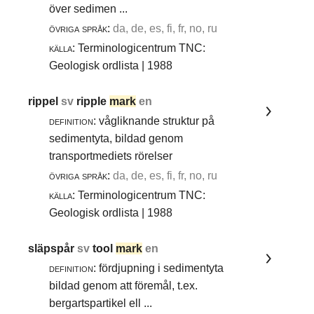
över sedimen ...
övriga språk:
da, de, es, fi, fr, no, ru
källa:
Terminologicentrum TNC:
Geologisk ordlista | 1988
rippel
sv
ripple
mark
en
definition:
vågliknande struktur på
sedimentyta, bildad genom
transportmediets rörelser
övriga språk:
da, de, es, fi, fr, no, ru
källa:
Terminologicentrum TNC:
Geologisk ordlista | 1988
släpspår
sv
tool
mark
en
definition:
fördjupning i sedimentyta
bildad genom att föremål, t.ex.
bergartspartikel ell ...