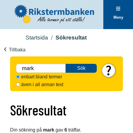
Meny
Startsida
Sökresultat
Tillbaka
Sök
enbart bland termer
även i all annan text
Sökresultat
Din sökning på
mark
gav
6
träffar.