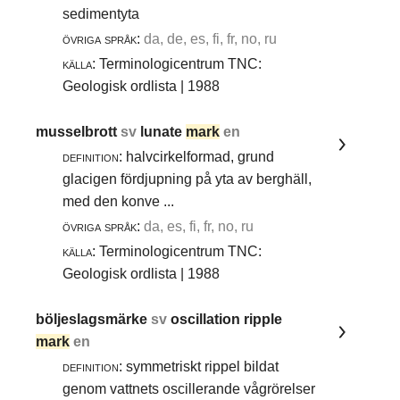
sedimentyta
övriga språk:
da, de, es, fi, fr, no, ru
källa:
Terminologicentrum TNC:
Geologisk ordlista | 1988
musselbrott
sv
lunate
mark
en
definition:
halvcirkelformad, grund
glacigen fördjupning på yta av berghäll,
med den konve ...
övriga språk:
da, es, fi, fr, no, ru
källa:
Terminologicentrum TNC:
Geologisk ordlista | 1988
böljeslagsmärke
sv
oscillation ripple
mark
en
definition:
symmetriskt rippel bildat
genom vattnets oscillerande vågrörelser