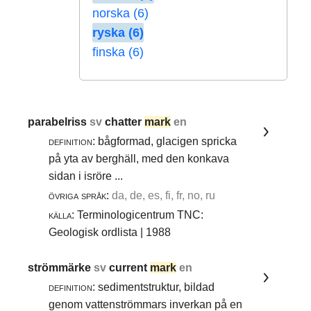
norska (6)
ryska (6)
finska (6)
parabelriss
sv
chatter
mark
en
definition:
bågformad, glacigen spricka
på yta av berghäll, med den konkava
sidan i isröre ...
övriga språk:
da, de, es, fi, fr, no, ru
källa:
Terminologicentrum TNC:
Geologisk ordlista | 1988
strömmärke
sv
current
mark
en
definition:
sedimentstruktur, bildad
genom vattenströmmars inverkan på en