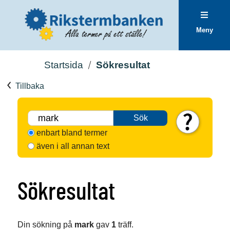
Meny
Startsida
Sökresultat
Tillbaka
Sök
enbart bland termer
även i all annan text
Sökresultat
Din sökning på
mark
gav
1
träff.