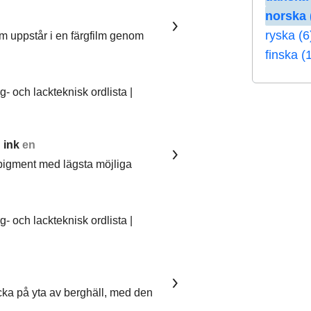
norska 
ryska (6
om uppstår i en färgfilm genom
finska (
 och lackteknisk ordlista |
 ink
en
pigment med lägsta möjliga
 och lackteknisk ordlista |
ka på yta av berghäll, med den