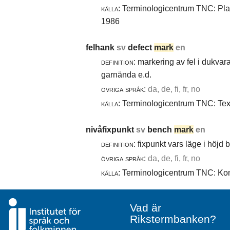
källa:
Terminologicentrum TNC: Plast
1986
felhank
sv
defect
mark
en
definition:
markering av fel i dukvara
garnända e.d.
övriga språk:
da, de, fi, fr, no
källa:
Terminologicentrum TNC: Texti
nivåfixpunkt
sv
bench
mark
en
definition:
fixpunkt vars läge i höjd
övriga språk:
da, de, fi, fr, no
källa:
Terminologicentrum TNC: Komm
Vad är
Rikstermbanken?