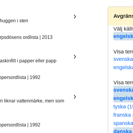
Avgräns
nhuggen i sten
Välj käl
engelsk
psdösens ordlista | 2013
Visa te
svenska
skinfilt i papper eller papp
engelsk
ersordlista | 1992
Visa te
svenska
engelsk
som liknar vattenmärke, men som
tyska (1
franska 
spanska
ersordlista | 1992
danska 