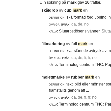
Din sökning på
mark
gav
16
träffar.
skålgrop
sv
cup
mark
en
definition:
skålformad fördjupning i
övriga språk:
da, de, no
källa:
Slutarpsdösens vänner: Slutar
filtmarkering
sv
felt
mark
en
definition:
kvarstående avtryck av ma
övriga språk:
da, de, fi, fr, no
källa:
Terminologicentrum TNC: Papp
molettmärke
sv
rubber
mark
en
definition:
text, bild eller mönster 
framställts genom att ...
övriga språk:
da, de, fi, fr, no
källa:
Terminologicentrum TNC: Papp