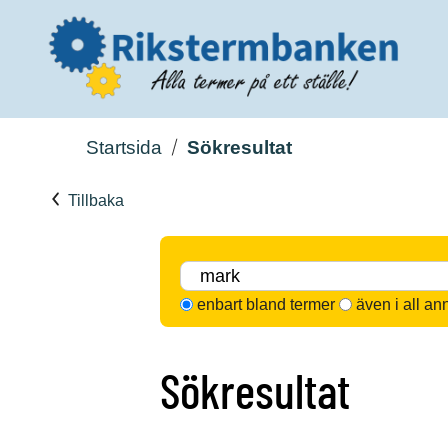
Startsida
Sökresultat
Tillbaka
enbart bland termer
även i all an
Sökresultat