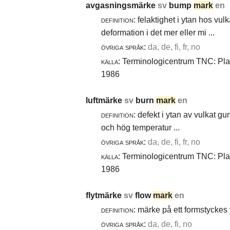
avgasningsmärke
sv
bump
mark
en
definition:
felaktighet i ytan hos vul
deformation i det mer eller mi ...
övriga språk:
da, de, fi, fr, no
källa:
Terminologicentrum TNC: Plast
1986
luftmärke
sv
burn
mark
en
definition:
defekt i ytan av vulkat gu
och hög temperatur ...
övriga språk:
da, de, fi, fr, no
källa:
Terminologicentrum TNC: Plast
1986
flytmärke
sv
flow
mark
en
definition:
märke på ett formstyckes y
övriga språk:
da, de, fi, no