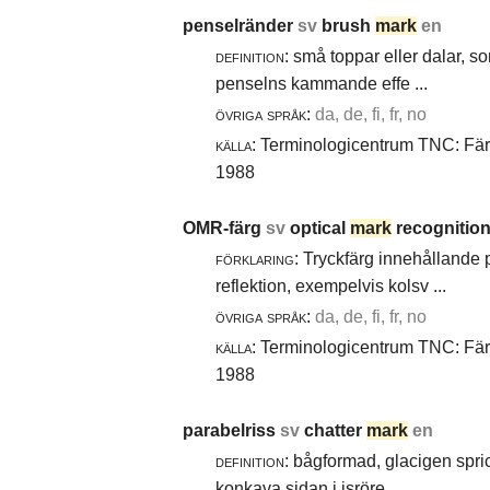
penselränder
sv
brush
mark
en
definition:
små toppar eller dalar, s
penselns kammande effe ...
övriga språk:
da, de, fi, fr, no
källa:
Terminologicentrum TNC: Färg-
1988
OMR-färg
sv
optical
mark
recognition
förklaring:
Tryckfärg innehållande 
reflektion, exempelvis kolsv ...
övriga språk:
da, de, fi, fr, no
källa:
Terminologicentrum TNC: Färg-
1988
parabelriss
sv
chatter
mark
en
definition:
bågformad, glacigen spric
konkava sidan i isröre ...