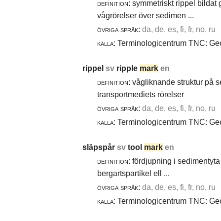
definition:
symmetriskt rippel bildat
vågrörelser över sedimen ...
övriga språk:
da, de, es, fi, fr, no, ru
källa:
Terminologicentrum TNC: Geol
rippel
sv
ripple
mark
en
definition:
vågliknande struktur på 
transportmediets rörelser
övriga språk:
da, de, es, fi, fr, no, ru
källa:
Terminologicentrum TNC: Geol
släpspår
sv
tool
mark
en
definition:
fördjupning i sedimentyta 
bergartspartikel ell ...
övriga språk:
da, de, es, fi, fr, no, ru
källa:
Terminologicentrum TNC: Geol