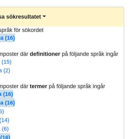
a sökresultatet
lspråk för sökordet
a (16)
rmposter där
definitioner
på följande språk ingår
 (15)
a (2)
rmposter där
termer
på följande språk ingår
 (16)
a (16)
5)
(14)
 (6)
(16)