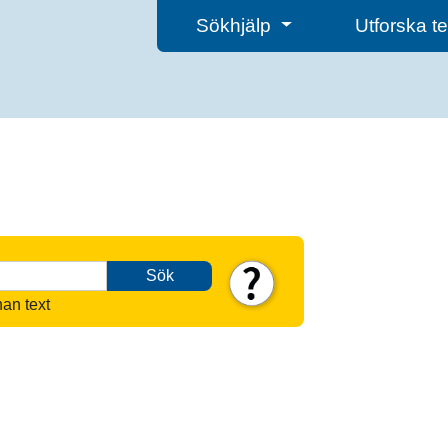
Sökhjälp
Utforska 
Sök
nan text