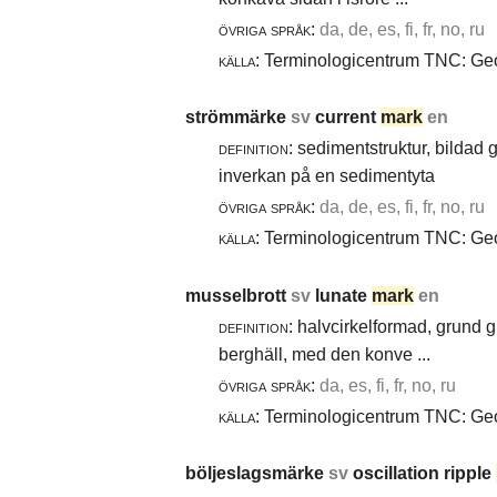
övriga språk:
da, de, es, fi, fr, no, ru
källa:
Terminologicentrum TNC: Geol
strömmärke
sv
current
mark
en
definition:
sedimentstruktur, bildad
inverkan på en sedimentyta
övriga språk:
da, de, es, fi, fr, no, ru
källa:
Terminologicentrum TNC: Geol
musselbrott
sv
lunate
mark
en
definition:
halvcirkelformad, grund g
berghäll, med den konve ...
övriga språk:
da, es, fi, fr, no, ru
källa:
Terminologicentrum TNC: Geol
böljeslagsmärke
sv
oscillation ripple