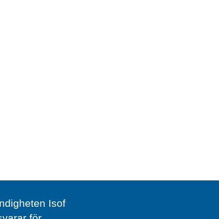
digheten Isof
svarar för