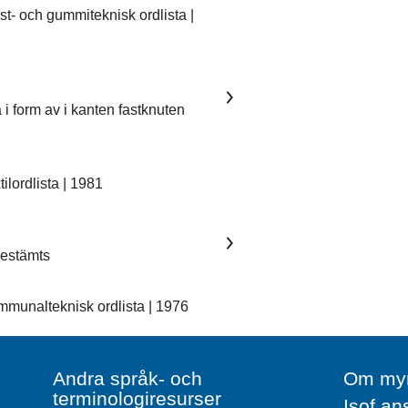
- och gummiteknisk ordlista |
 i form av i kanten fastknuten
lordlista | 1981
 bestämts
unalteknisk ordlista | 1976
Andra språk- och
Om myn
terminologiresurser
Isof an