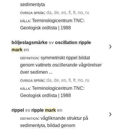
sedimentyta
övriga språk:
da, de, es, fi, fr, no, ru
källa:
Terminologicentrum TNC:
Geologisk ordlista | 1988
böljeslagsmärke
sv
oscillation ripple
mark
en
definition:
symmetriskt rippel bildat
genom vattnets oscillerande vågrörelser
över sedimen ...
övriga språk:
da, de, es, fi, fr, no, ru
källa:
Terminologicentrum TNC:
Geologisk ordlista | 1988
rippel
sv
ripple
mark
en
definition:
vågliknande struktur på
sedimentyta, bildad genom