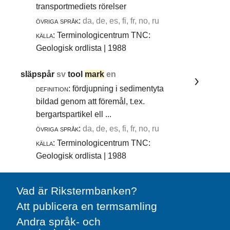
transportmediets rörelser
övriga språk:
da, de, es, fi, fr, no, ru
källa:
Terminologicentrum TNC:
Geologisk ordlista | 1988
släpspår
sv
tool
mark
en
definition:
fördjupning i sedimentyta
bildad genom att föremål, t.ex.
bergartspartikel ell ...
övriga språk:
da, de, es, fi, fr, no, ru
källa:
Terminologicentrum TNC:
Geologisk ordlista | 1988
Vad är Rikstermbanken?
Att publicera en termsamling
Andra språk- och