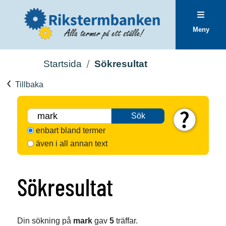
Meny
Startsida
Sökresultat
Tillbaka
Sök
enbart bland termer
även i all annan text
Sökresultat
Din sökning på
mark
gav
5
träffar.