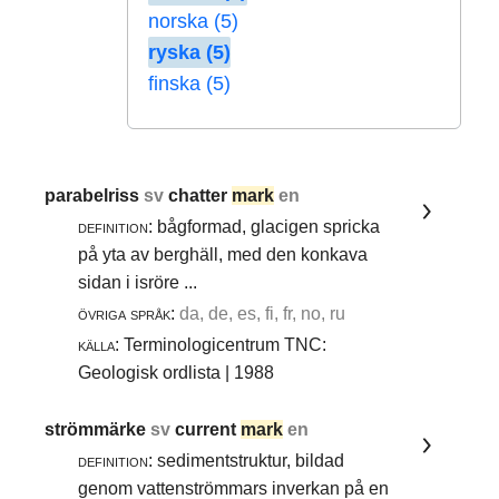
norska (5)
ryska (5)
finska (5)
parabelriss
sv
chatter
mark
en
definition:
bågformad, glacigen spricka
på yta av berghäll, med den konkava
sidan i isröre ...
övriga språk:
da, de, es, fi, fr, no, ru
källa:
Terminologicentrum TNC:
Geologisk ordlista | 1988
strömmärke
sv
current
mark
en
definition:
sedimentstruktur, bildad
genom vattenströmmars inverkan på en