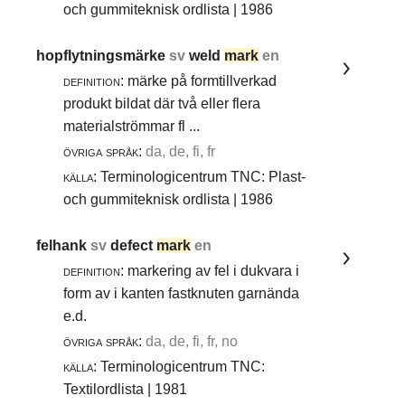
och gummiteknisk ordlista | 1986
hopflytningsmärke
sv
weld
mark
en
definition:
märke på formtillverkad
produkt bildat där två eller flera
materialströmmar fl ...
övriga språk:
da, de, fi, fr
källa:
Terminologicentrum TNC: Plast-
och gummiteknisk ordlista | 1986
felhank
sv
defect
mark
en
definition:
markering av fel i dukvara i
form av i kanten fastknuten garnända
e.d.
övriga språk:
da, de, fi, fr, no
källa:
Terminologicentrum TNC:
Textilordlista | 1981