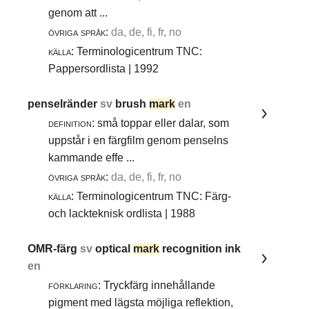
genom att ...
övriga språk:
da, de, fi, fr, no
källa:
Terminologicentrum TNC:
Pappersordlista | 1992
penselränder
sv
brush
mark
en
definition:
små toppar eller dalar, som
uppstår i en färgfilm genom penselns
kammande effe ...
övriga språk:
da, de, fi, fr, no
källa:
Terminologicentrum TNC: Färg-
och lackteknisk ordlista | 1988
OMR-färg
sv
optical
mark
recognition ink
en
förklaring:
Tryckfärg innehållande
pigment med lägsta möjliga reflektion,