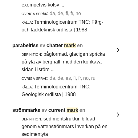
exempelvis kolsv ...
övriga språk:
da, de, fi, fr, no
källa:
Terminologicentrum TNC: Färg-
och lackteknisk ordlista | 1988
parabelriss
sv
chatter
mark
en
definition:
bågformad, glacigen spricka
på yta av berghäll, med den konkava
sidan i isröre ...
övriga språk:
da, de, es, fi, fr, no, ru
källa:
Terminologicentrum TNC:
Geologisk ordlista | 1988
strömmärke
sv
current
mark
en
definition:
sedimentstruktur, bildad
genom vattenströmmars inverkan på en
sedimentyta