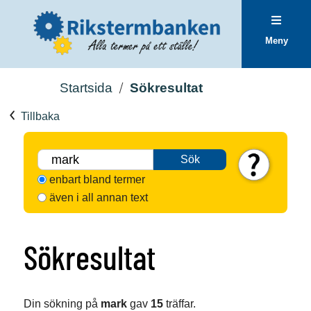
Meny
Startsida
Sökresultat
Tillbaka
Sök
enbart bland termer
även i all annan text
Sökresultat
Din sökning på
mark
gav
15
träffar.