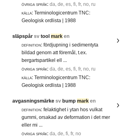
övriga språk:
da, de, es, fi, fr, no, ru
källa:
Terminologicentrum TNC:
Geologisk ordlista | 1988
släpspår
sv
tool
mark
en
definition:
fördjupning i sedimentyta
bildad genom att föremål, t.ex.
bergartspartikel ell ...
övriga språk:
da, de, es, fi, fr, no, ru
källa:
Terminologicentrum TNC:
Geologisk ordlista | 1988
avgasningsmärke
sv
bump
mark
en
definition:
felaktighet i ytan hos vulkat
gummi, orsakad av deformation i det mer
eller mi ...
övriga språk:
da, de, fi, fr, no