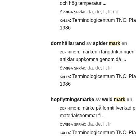
och hög temperatur ...
övriga språk:
da, de, fi, fr, no
källa:
Terminologicentrum TNC: Plast
1986
dornhållarrand
sv
spider
mark
en
definition:
märken i längdriktningen 
artiklar uppkomna genom då ...
övriga språk:
da, de, fi, fr
källa:
Terminologicentrum TNC: Plast
1986
hopflytningsmärke
sv
weld
mark
en
definition:
märke på formtillverkad pro
materialströmmar fl ...
övriga språk:
da, de, fi, fr
källa:
Terminologicentrum TNC: Plast