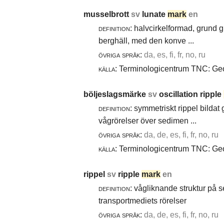
musselbrott
sv
lunate
mark
en
definition:
halvcirkelformad, grund g
berghäll, med den konve ...
övriga språk:
da, es, fi, fr, no, ru
källa:
Terminologicentrum TNC: Geol
böljeslagsmärke
sv
oscillation ripple
definition:
symmetriskt rippel bildat
vågrörelser över sedimen ...
övriga språk:
da, de, es, fi, fr, no, ru
källa:
Terminologicentrum TNC: Geol
rippel
sv
ripple
mark
en
definition:
vågliknande struktur på 
transportmediets rörelser
övriga språk:
da, de, es, fi, fr, no, ru