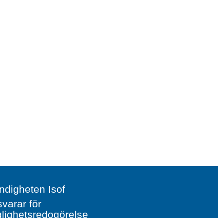
digheten Isof
svarar för
glighetsredogörelse