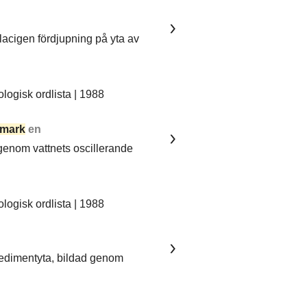
lacigen fördjupning på yta av
ogisk ordlista | 1988
mark
en
 genom vattnets oscillerande
ogisk ordlista | 1988
sedimentyta, bildad genom