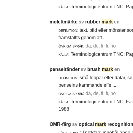
källa:
Terminologicentrum TNC: Papp
molettmärke
sv
rubber
mark
en
definition:
text, bild eller mönster 
framställts genom att ...
övriga språk:
da, de, fi, fr, no
källa:
Terminologicentrum TNC: Papp
penselränder
sv
brush
mark
en
definition:
små toppar eller dalar, s
penselns kammande effe ...
övriga språk:
da, de, fi, fr, no
källa:
Terminologicentrum TNC: Färg-
1988
OMR-färg
sv
optical
mark
recognition
förklaring:
Tryckfärg innehållande 