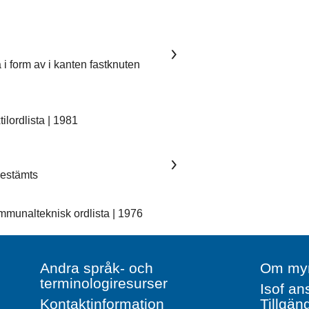
 i form av i kanten fastknuten
lordlista | 1981
 bestämts
unalteknisk ordlista | 1976
Andra språk- och
Om myn
terminologiresurser
Isof an
Kontaktinformation
Tillgän