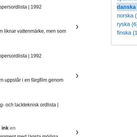
danska 
ersordlista | 1992
norska 
ryska (6
som liknar vattenmärke, men som
finska (
ersordlista | 1992
om uppstår i en färgfilm genom
 och lackteknisk ordlista |
 ink
en
pigment med lägsta möjliga