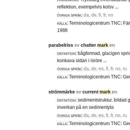
reflektion, exempelvis kolsv ...
övriga språk:
da, de, fi, fr, no
källa:
Terminologicentrum TNC: Färg-
1988
parabelriss
sv
chatter
mark
en
definition:
bågformad, glacigen spric
konkava sidan i isröre ...
övriga språk:
da, de, es, fi, fr, no, ru
källa:
Terminologicentrum TNC: Geol
strömmärke
sv
current
mark
en
definition:
sedimentstruktur, bildad
inverkan på en sedimentyta
övriga språk:
da, de, es, fi, fr, no, ru
källa:
Terminologicentrum TNC: Geol