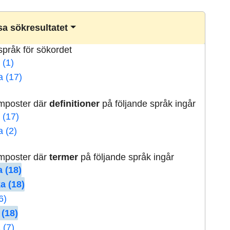
a sökresultatet
lspråk för sökordet
 (1)
a (17)
rmposter där
definitioner
på följande språk ingår
 (17)
a (2)
rmposter där
termer
på följande språk ingår
 (18)
a (18)
6)
 (18)
 (7)