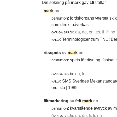
Din sökning på
mark
gav
18
träffar.
mark
sv
definition:
jordskorpans yttersta skik
som direkt påverkas ...
övriga språk:
da, de, en, es, fi, fr, no
källa:
Terminologicentrum TNC: Berg
ritsspets
sv
mark
en
definition:
spets för ritsning, fastsatt
övriga språk:
da, fr
källa:
SMS Sveriges Mekanstandardi
ordlista | 1985
filtmarkering
sv
felt
mark
en
definition:
kvarstående avtryck av ma
övriga språk:
da, de, fi, fr, no