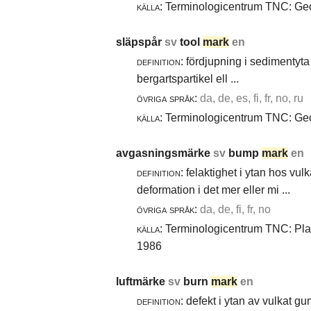
källa:
Terminologicentrum TNC: Geol
släpspår
sv
tool
mark
en
definition:
fördjupning i sedimentyta 
bergartspartikel ell ...
övriga språk:
da, de, es, fi, fr, no, ru
källa:
Terminologicentrum TNC: Geol
avgasningsmärke
sv
bump
mark
en
definition:
felaktighet i ytan hos vul
deformation i det mer eller mi ...
övriga språk:
da, de, fi, fr, no
källa:
Terminologicentrum TNC: Plast
1986
luftmärke
sv
burn
mark
en
definition:
defekt i ytan av vulkat gu