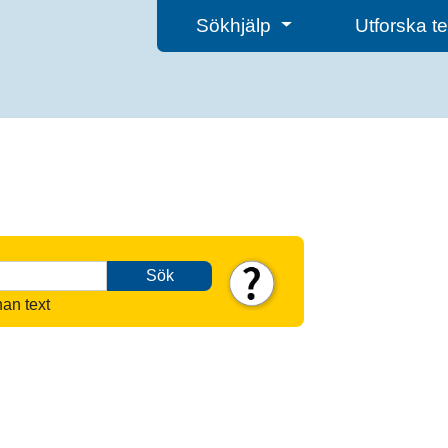
Sökhjälp
Utforska 
Sök
nan text