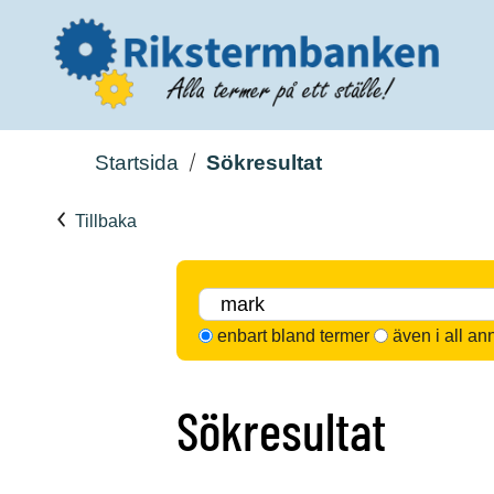
Startsida
Sökresultat
Tillbaka
enbart bland termer
även i all an
Sökresultat