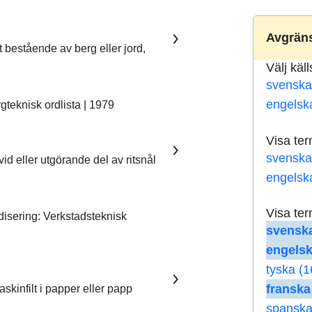
Avgräns
t bestående av berg eller jord,
Välj käl
svenska
engelsk
teknisk ordlista | 1979
Visa te
svenska
 vid eller utgörande del av ritsnål
engelsk
Visa te
sering: Verkstadsteknisk
svenska
engelsk
tyska (1
franska
skinfilt i papper eller papp
spanska