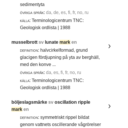
sedimentyta
övriga språk:
da, de, es, fi, fr, no, ru
källa:
Terminologicentrum TNC:
Geologisk ordlista | 1988
musselbrott
sv
lunate
mark
en
definition:
halvcirkelformad, grund
glacigen fördjupning på yta av berghäll,
med den konve ...
övriga språk:
da, es, fi, fr, no, ru
källa:
Terminologicentrum TNC:
Geologisk ordlista | 1988
böljeslagsmärke
sv
oscillation ripple
mark
en
definition:
symmetriskt rippel bildat
genom vattnets oscillerande vågrörelser