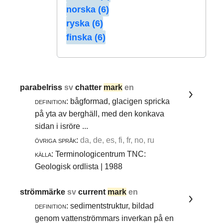
norska (6)
ryska (6)
finska (6)
parabelriss
sv
chatter
mark
en
definition:
bågformad, glacigen spricka
på yta av berghäll, med den konkava
sidan i isröre ...
övriga språk:
da, de, es, fi, fr, no, ru
källa:
Terminologicentrum TNC:
Geologisk ordlista | 1988
strömmärke
sv
current
mark
en
definition:
sedimentstruktur, bildad
genom vattenströmmars inverkan på en