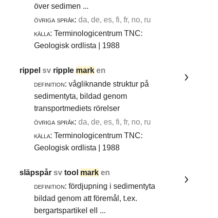
över sedimen ...
övriga språk:
da, de, es, fi, fr, no, ru
källa:
Terminologicentrum TNC:
Geologisk ordlista | 1988
rippel
sv
ripple
mark
en
definition:
vågliknande struktur på
sedimentyta, bildad genom
transportmediets rörelser
övriga språk:
da, de, es, fi, fr, no, ru
källa:
Terminologicentrum TNC:
Geologisk ordlista | 1988
släpspår
sv
tool
mark
en
definition:
fördjupning i sedimentyta
bildad genom att föremål, t.ex.
bergartspartikel ell ...