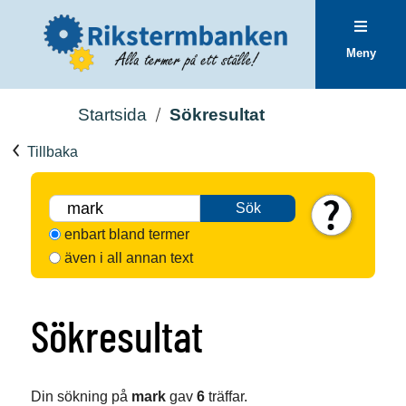
Meny
Startsida
Sökresultat
Tillbaka
Sök
enbart bland termer
även i all annan text
Sökresultat
Din sökning på
mark
gav
6
träffar.