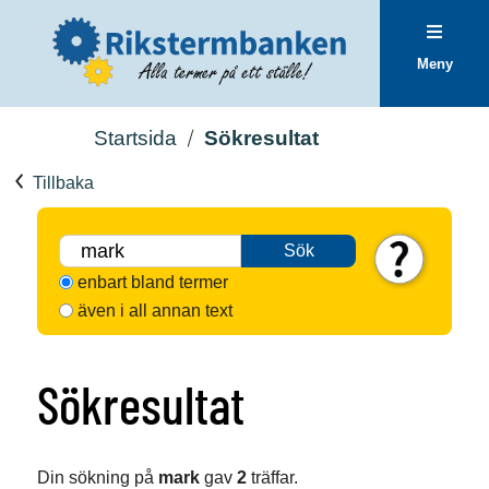
Meny
Startsida
Sökresultat
Tillbaka
Sök
enbart bland termer
även i all annan text
Sökresultat
Din sökning på
mark
gav
2
träffar.