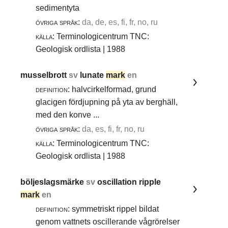
sedimentyta
övriga språk:
da, de, es, fi, fr, no, ru
källa:
Terminologicentrum TNC:
Geologisk ordlista | 1988
musselbrott
sv
lunate
mark
en
definition:
halvcirkelformad, grund
glacigen fördjupning på yta av berghäll,
med den konve ...
övriga språk:
da, es, fi, fr, no, ru
källa:
Terminologicentrum TNC:
Geologisk ordlista | 1988
böljeslagsmärke
sv
oscillation ripple
mark
en
definition:
symmetriskt rippel bildat
genom vattnets oscillerande vågrörelser