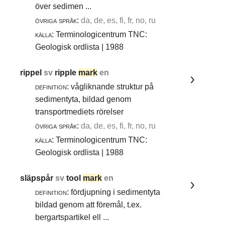
över sedimen ...
övriga språk:
da, de, es, fi, fr, no, ru
källa:
Terminologicentrum TNC:
Geologisk ordlista | 1988
rippel
sv
ripple
mark
en
definition:
vågliknande struktur på
sedimentyta, bildad genom
transportmediets rörelser
övriga språk:
da, de, es, fi, fr, no, ru
källa:
Terminologicentrum TNC:
Geologisk ordlista | 1988
släpspår
sv
tool
mark
en
definition:
fördjupning i sedimentyta
bildad genom att föremål, t.ex.
bergartspartikel ell ...