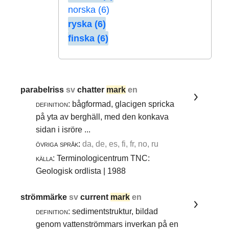
norska (6)
ryska (6)
finska (6)
parabelriss
sv
chatter
mark
en
definition:
bågformad, glacigen spricka
på yta av berghäll, med den konkava
sidan i isröre ...
övriga språk:
da, de, es, fi, fr, no, ru
källa:
Terminologicentrum TNC:
Geologisk ordlista | 1988
strömmärke
sv
current
mark
en
definition:
sedimentstruktur, bildad
genom vattenströmmars inverkan på en