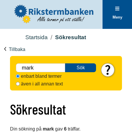
Meny
Startsida
Sökresultat
Tillbaka
Sök
enbart bland termer
även i all annan text
Sökresultat
Din sökning på
mark
gav
6
träffar.