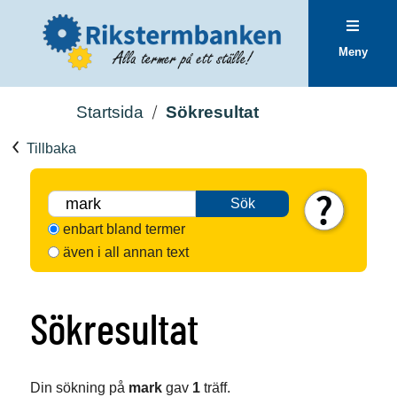
Meny
Startsida
Sökresultat
Tillbaka
Sök
enbart bland termer
även i all annan text
Sökresultat
Din sökning på
mark
gav
1
träff.