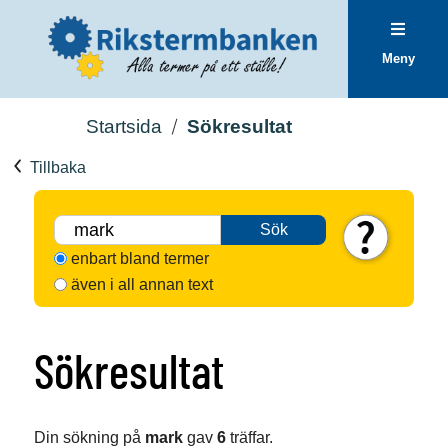
Meny
Startsida
Sökresultat
Tillbaka
Sök
enbart bland termer
även i all annan text
Sökresultat
Din sökning på
mark
gav
6
träffar.