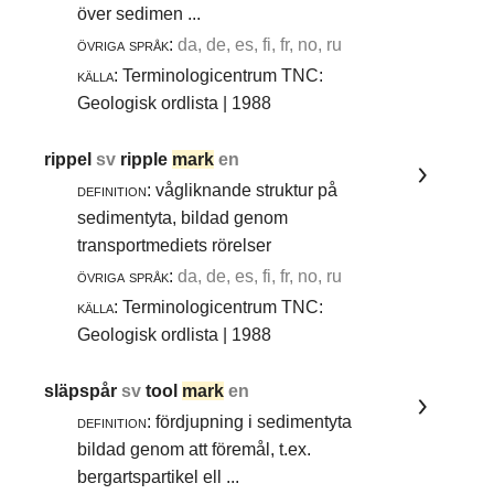
över sedimen ...
övriga språk:
da, de, es, fi, fr, no, ru
källa:
Terminologicentrum TNC:
Geologisk ordlista | 1988
rippel
sv
ripple
mark
en
definition:
vågliknande struktur på
sedimentyta, bildad genom
transportmediets rörelser
övriga språk:
da, de, es, fi, fr, no, ru
källa:
Terminologicentrum TNC:
Geologisk ordlista | 1988
släpspår
sv
tool
mark
en
definition:
fördjupning i sedimentyta
bildad genom att föremål, t.ex.
bergartspartikel ell ...