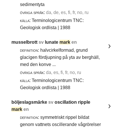
sedimentyta
övriga språk:
da, de, es, fi, fr, no, ru
källa:
Terminologicentrum TNC:
Geologisk ordlista | 1988
musselbrott
sv
lunate
mark
en
definition:
halvcirkelformad, grund
glacigen fördjupning på yta av berghäll,
med den konve ...
övriga språk:
da, es, fi, fr, no, ru
källa:
Terminologicentrum TNC:
Geologisk ordlista | 1988
böljeslagsmärke
sv
oscillation ripple
mark
en
definition:
symmetriskt rippel bildat
genom vattnets oscillerande vågrörelser