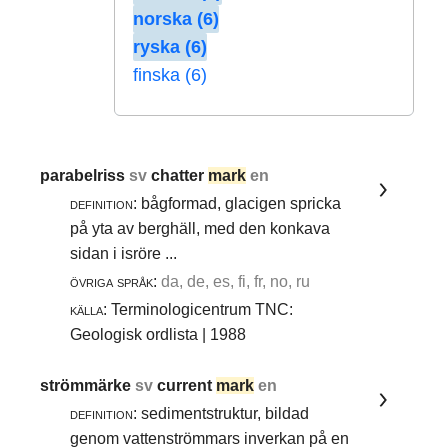
norska (6)
ryska (6)
finska (6)
parabelriss
sv
chatter
mark
en
definition:
bågformad, glacigen spricka
på yta av berghäll, med den konkava
sidan i isröre ...
övriga språk:
da, de, es, fi, fr, no, ru
källa:
Terminologicentrum TNC:
Geologisk ordlista | 1988
strömmärke
sv
current
mark
en
definition:
sedimentstruktur, bildad
genom vattenströmmars inverkan på en