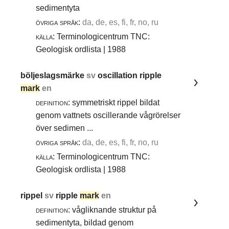
sedimentyta
övriga språk:
da, de, es, fi, fr, no, ru
källa:
Terminologicentrum TNC:
Geologisk ordlista | 1988
böljeslagsmärke
sv
oscillation ripple
mark
en
definition:
symmetriskt rippel bildat
genom vattnets oscillerande vågrörelser
över sedimen ...
övriga språk:
da, de, es, fi, fr, no, ru
källa:
Terminologicentrum TNC:
Geologisk ordlista | 1988
rippel
sv
ripple
mark
en
definition:
vågliknande struktur på
sedimentyta, bildad genom