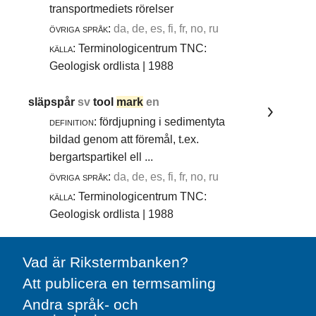
transportmediets rörelser
övriga språk:
da, de, es, fi, fr, no, ru
källa:
Terminologicentrum TNC:
Geologisk ordlista | 1988
släpspår
sv
tool
mark
en
definition:
fördjupning i sedimentyta
bildad genom att föremål, t.ex.
bergartspartikel ell ...
övriga språk:
da, de, es, fi, fr, no, ru
källa:
Terminologicentrum TNC:
Geologisk ordlista | 1988
Vad är Rikstermbanken?
Att publicera en termsamling
Andra språk- och