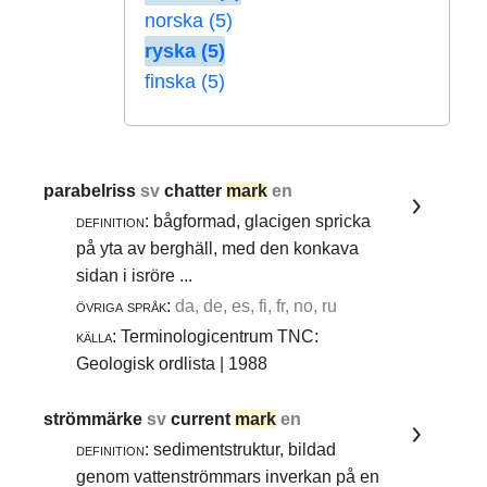
norska (5)
ryska (5)
finska (5)
parabelriss
sv
chatter
mark
en
definition:
bågformad, glacigen spricka
på yta av berghäll, med den konkava
sidan i isröre ...
övriga språk:
da, de, es, fi, fr, no, ru
källa:
Terminologicentrum TNC:
Geologisk ordlista | 1988
strömmärke
sv
current
mark
en
definition:
sedimentstruktur, bildad
genom vattenströmmars inverkan på en