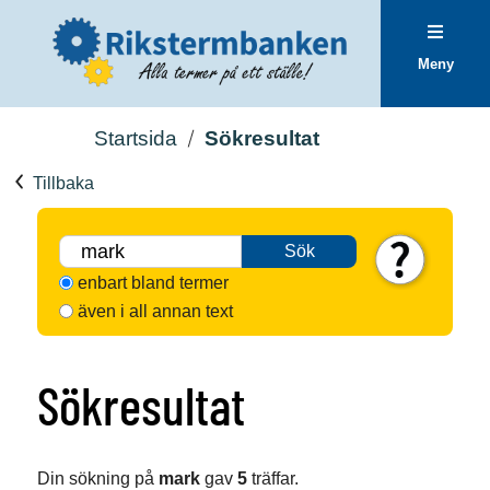
Meny
Startsida
Sökresultat
Tillbaka
Sök
enbart bland termer
även i all annan text
Sökresultat
Din sökning på
mark
gav
5
träffar.