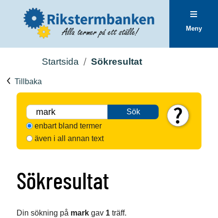
Meny
Startsida
Sökresultat
Tillbaka
Sök
enbart bland termer
även i all annan text
Sökresultat
Din sökning på
mark
gav
1
träff.