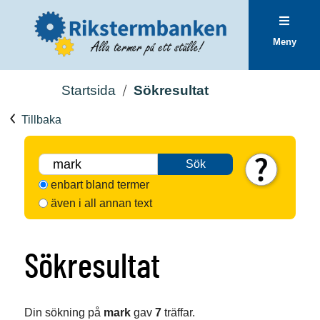
Meny
Startsida
Sökresultat
Tillbaka
Sök
enbart bland termer
även i all annan text
Sökresultat
Din sökning på
mark
gav
7
träffar.