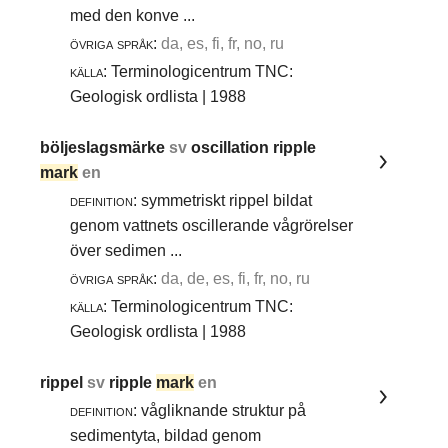
med den konve ...
övriga språk:
da, es, fi, fr, no, ru
källa:
Terminologicentrum TNC:
Geologisk ordlista | 1988
böljeslagsmärke
sv
oscillation ripple
mark
en
definition:
symmetriskt rippel bildat
genom vattnets oscillerande vågrörelser
över sedimen ...
övriga språk:
da, de, es, fi, fr, no, ru
källa:
Terminologicentrum TNC:
Geologisk ordlista | 1988
rippel
sv
ripple
mark
en
definition:
vågliknande struktur på
sedimentyta, bildad genom