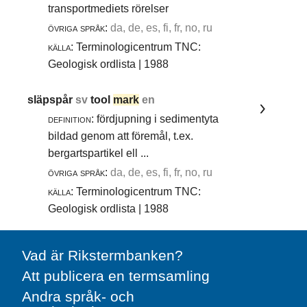
transportmediets rörelser
övriga språk:
da, de, es, fi, fr, no, ru
källa:
Terminologicentrum TNC:
Geologisk ordlista | 1988
släpspår
sv
tool
mark
en
definition:
fördjupning i sedimentyta
bildad genom att föremål, t.ex.
bergartspartikel ell ...
övriga språk:
da, de, es, fi, fr, no, ru
källa:
Terminologicentrum TNC:
Geologisk ordlista | 1988
Vad är Rikstermbanken?
Att publicera en termsamling
Andra språk- och