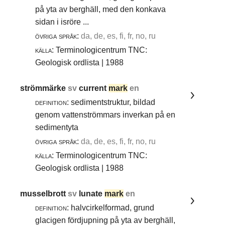
på yta av berghäll, med den konkava
sidan i isröre ...
övriga språk:
da, de, es, fi, fr, no, ru
källa:
Terminologicentrum TNC:
Geologisk ordlista | 1988
strömmärke
sv
current
mark
en
definition:
sedimentstruktur, bildad
genom vattenströmmars inverkan på en
sedimentyta
övriga språk:
da, de, es, fi, fr, no, ru
källa:
Terminologicentrum TNC:
Geologisk ordlista | 1988
musselbrott
sv
lunate
mark
en
definition:
halvcirkelformad, grund
glacigen fördjupning på yta av berghäll,