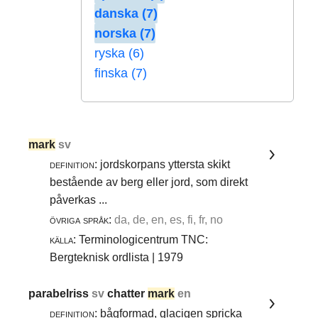
danska (7)
norska (7)
ryska (6)
finska (7)
mark
sv
definition:
jordskorpans yttersta skikt
bestående av berg eller jord, som direkt
påverkas ...
övriga språk:
da, de, en, es, fi, fr, no
källa:
Terminologicentrum TNC:
Bergteknisk ordlista | 1979
parabelriss
sv
chatter
mark
en
definition:
bågformad, glacigen spricka