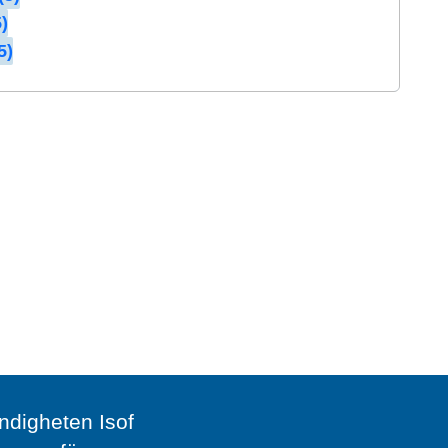
)
5)
digheten Isof