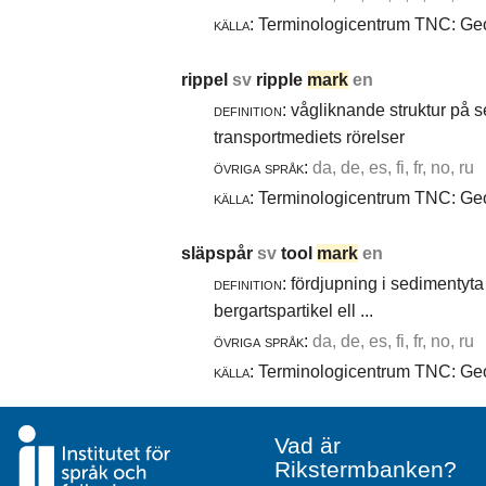
källa:
Terminologicentrum TNC: Geol
rippel
sv
ripple
mark
en
definition:
vågliknande struktur på 
transportmediets rörelser
övriga språk:
da, de, es, fi, fr, no, ru
källa:
Terminologicentrum TNC: Geol
släpspår
sv
tool
mark
en
definition:
fördjupning i sedimentyta 
bergartspartikel ell ...
övriga språk:
da, de, es, fi, fr, no, ru
källa:
Terminologicentrum TNC: Geol
Vad är
Rikstermbanken?