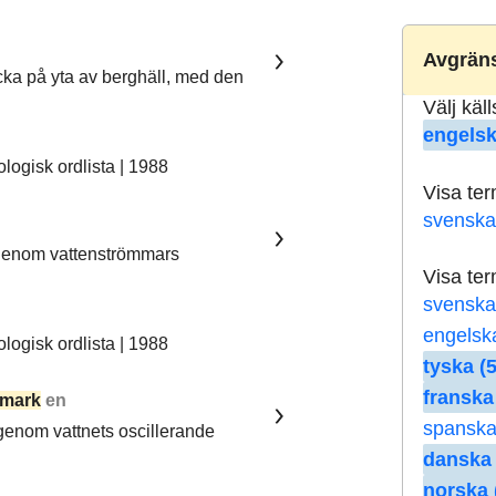
Avgräns
ka på yta av berghäll, med den
Välj käl
engelsk
ogisk ordlista | 1988
Visa te
svenska
 genom vattenströmmars
Visa te
svenska
engelsk
ogisk ordlista | 1988
tyska (5
franska
mark
en
spanska
 genom vattnets oscillerande
danska 
norska 