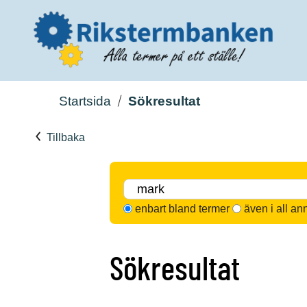
Startsida
Sökresultat
Tillbaka
enbart bland termer
även i all an
Sökresultat