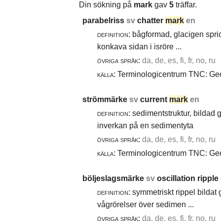
Din sökning på
mark
gav
5
träffar.
parabelriss
sv
chatter
mark
en
definition:
bågformad, glacigen spric
konkava sidan i isröre ...
övriga språk:
da, de, es, fi, fr, no, ru
källa:
Terminologicentrum TNC: Geol
strömmärke
sv
current
mark
en
definition:
sedimentstruktur, bildad
inverkan på en sedimentyta
övriga språk:
da, de, es, fi, fr, no, ru
källa:
Terminologicentrum TNC: Geol
böljeslagsmärke
sv
oscillation ripple
definition:
symmetriskt rippel bildat
vågrörelser över sedimen ...
övriga språk:
da, de, es, fi, fr, no, ru