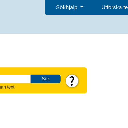
Sökhjälp
Utforska 
Sök
nan text