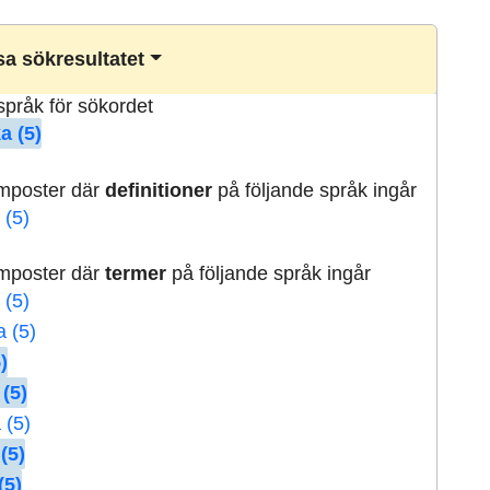
a sökresultatet
lspråk för sökordet
a (5)
rmposter där
definitioner
på följande språk ingår
 (5)
rmposter där
termer
på följande språk ingår
 (5)
a (5)
)
 (5)
 (5)
(5)
(5)