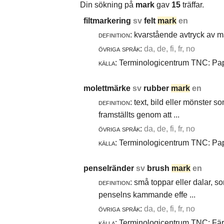
Din sökning på
mark
gav
15
träffar.
filtmarkering
sv
felt
mark
en
definition:
kvarstående avtryck av ma
övriga språk:
da, de, fi, fr, no
källa:
Terminologicentrum TNC: Papp
molettmärke
sv
rubber
mark
en
definition:
text, bild eller mönster 
framställts genom att ...
övriga språk:
da, de, fi, fr, no
källa:
Terminologicentrum TNC: Papp
penselränder
sv
brush
mark
en
definition:
små toppar eller dalar, s
penselns kammande effe ...
övriga språk:
da, de, fi, fr, no
källa:
Terminologicentrum TNC: Färg-