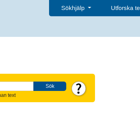
Sökhjälp
Utforska 
Sök
nan text