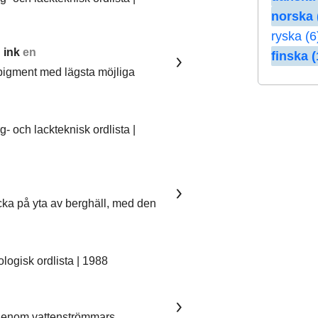
norska 
ryska (6
 ink
en
finska (
pigment med lägsta möjliga
 och lackteknisk ordlista |
ka på yta av berghäll, med den
ogisk ordlista | 1988
 genom vattenströmmars