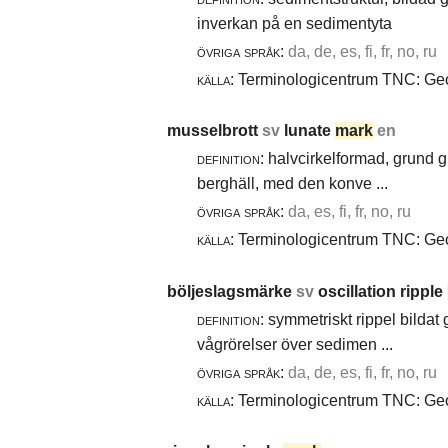
inverkan på en sedimentyta
övriga språk:
da, de, es, fi, fr, no, ru
källa:
Terminologicentrum TNC: Geol
musselbrott
sv
lunate
mark
en
definition:
halvcirkelformad, grund g
berghäll, med den konve ...
övriga språk:
da, es, fi, fr, no, ru
källa:
Terminologicentrum TNC: Geol
böljeslagsmärke
sv
oscillation ripple
definition:
symmetriskt rippel bildat
vågrörelser över sedimen ...
övriga språk:
da, de, es, fi, fr, no, ru
källa:
Terminologicentrum TNC: Geol