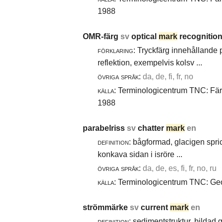
1988
OMR-färg
sv
optical
mark
recognition
förklaring:
Tryckfärg innehållande 
reflektion, exempelvis kolsv ...
övriga språk:
da, de, fi, fr, no
källa:
Terminologicentrum TNC: Färg-
1988
parabelriss
sv
chatter
mark
en
definition:
bågformad, glacigen spric
konkava sidan i isröre ...
övriga språk:
da, de, es, fi, fr, no, ru
källa:
Terminologicentrum TNC: Geol
strömmärke
sv
current
mark
en
definition:
sedimentstruktur, bildad