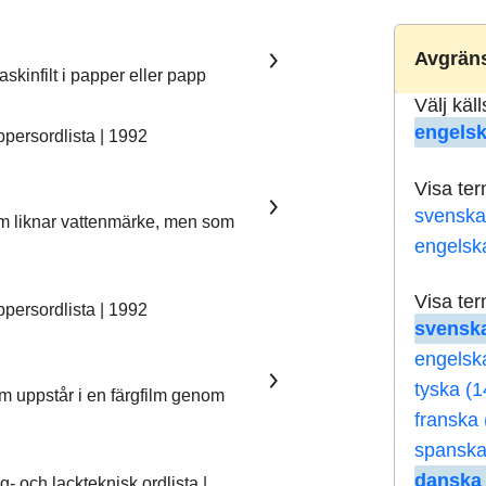
Avgräns
skinfilt i papper eller papp
Välj käl
engelsk
ersordlista | 1992
Visa te
svenska
som liknar vattenmärke, men som
engelsk
Visa te
ersordlista | 1992
svenska
engelsk
tyska (1
om uppstår i en färgfilm genom
franska 
spanska
danska 
 och lackteknisk ordlista |