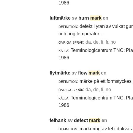
1986
luftmärke
sv
burn
mark
en
definition:
defekt i ytan av vulkat gu
och hög temperatur ...
övriga språk:
da, de, fi, fr, no
källa:
Terminologicentrum TNC: Plast
1986
flytmärke
sv
flow
mark
en
definition:
märke på ett formstyckes y
övriga språk:
da, de, fi, no
källa:
Terminologicentrum TNC: Plast
1986
felhank
sv
defect
mark
en
definition:
markering av fel i dukvara