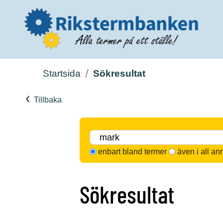
Startsida
Sökresultat
Tillbaka
enbart bland termer
även i all an
Sökresultat