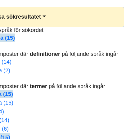
a sökresultatet
lspråk för sökordet
a (15)
rmposter där
definitioner
på följande språk ingår
 (14)
a (2)
rmposter där
termer
på följande språk ingår
 (15)
a (15)
4)
(14)
 (6)
(15)