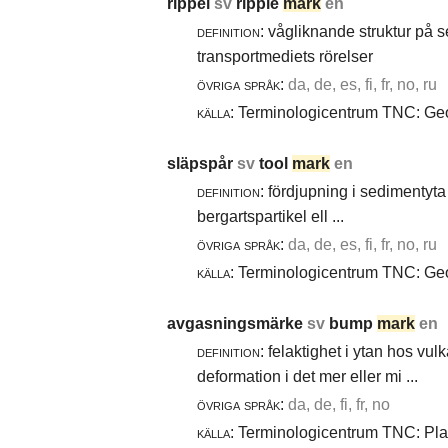
rippel
sv
ripple
mark
en
definition:
vågliknande struktur på 
transportmediets rörelser
övriga språk:
da, de, es, fi, fr, no, ru
källa:
Terminologicentrum TNC: Geol
släpspår
sv
tool
mark
en
definition:
fördjupning i sedimentyta 
bergartspartikel ell ...
övriga språk:
da, de, es, fi, fr, no, ru
källa:
Terminologicentrum TNC: Geol
avgasningsmärke
sv
bump
mark
en
definition:
felaktighet i ytan hos vul
deformation i det mer eller mi ...
övriga språk:
da, de, fi, fr, no
källa:
Terminologicentrum TNC: Plast