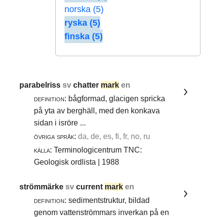
norska (5)
ryska (5)
finska (5)
parabelriss
sv
chatter
mark
en
definition:
bågformad, glacigen spricka
på yta av berghäll, med den konkava
sidan i isröre ...
övriga språk:
da, de, es, fi, fr, no, ru
källa:
Terminologicentrum TNC:
Geologisk ordlista | 1988
strömmärke
sv
current
mark
en
definition:
sedimentstruktur, bildad
genom vattenströmmars inverkan på en