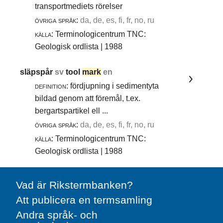
transportmediets rörelser
övriga språk:
da, de, es, fi, fr, no, ru
källa:
Terminologicentrum TNC:
Geologisk ordlista | 1988
släpspår
sv
tool
mark
en
definition:
fördjupning i sedimentyta
bildad genom att föremål, t.ex.
bergartspartikel ell ...
övriga språk:
da, de, es, fi, fr, no, ru
källa:
Terminologicentrum TNC:
Geologisk ordlista | 1988
Vad är Rikstermbanken?
Att publicera en termsamling
Andra språk- och