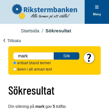
Meny
Startsida
Sökresultat
Tillbaka
Sök
enbart bland termer
även i all annan text
Sökresultat
Din sökning på
mark
gav
5
träffar.