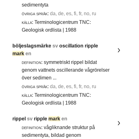
sedimentyta
övriga språk:
da, de, es, fi, fr, no, ru
källa:
Terminologicentrum TNC:
Geologisk ordlista | 1988
böljeslagsmärke
sv
oscillation ripple
mark
en
definition:
symmetriskt rippel bildat
genom vattnets oscillerande vågrörelser
över sedimen ...
övriga språk:
da, de, es, fi, fr, no, ru
källa:
Terminologicentrum TNC:
Geologisk ordlista | 1988
rippel
sv
ripple
mark
en
definition:
vågliknande struktur på
sedimentyta, bildad genom