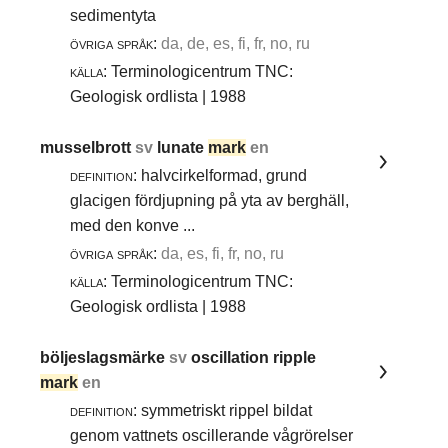
sedimentyta
övriga språk:
da, de, es, fi, fr, no, ru
källa:
Terminologicentrum TNC:
Geologisk ordlista | 1988
musselbrott
sv
lunate
mark
en
definition:
halvcirkelformad, grund
glacigen fördjupning på yta av berghäll,
med den konve ...
övriga språk:
da, es, fi, fr, no, ru
källa:
Terminologicentrum TNC:
Geologisk ordlista | 1988
böljeslagsmärke
sv
oscillation ripple
mark
en
definition:
symmetriskt rippel bildat
genom vattnets oscillerande vågrörelser