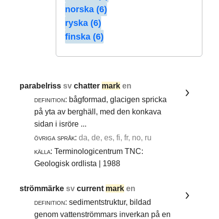
norska (6)
ryska (6)
finska (6)
parabelriss
sv
chatter
mark
en
definition:
bågformad, glacigen spricka
på yta av berghäll, med den konkava
sidan i isröre ...
övriga språk:
da, de, es, fi, fr, no, ru
källa:
Terminologicentrum TNC:
Geologisk ordlista | 1988
strömmärke
sv
current
mark
en
definition:
sedimentstruktur, bildad
genom vattenströmmars inverkan på en