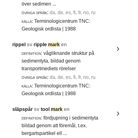
över sedimen ...
övriga språk:
da, de, es, fi, fr, no, ru
källa:
Terminologicentrum TNC:
Geologisk ordlista | 1988
rippel
sv
ripple
mark
en
definition:
vågliknande struktur på
sedimentyta, bildad genom
transportmediets rörelser
övriga språk:
da, de, es, fi, fr, no, ru
källa:
Terminologicentrum TNC:
Geologisk ordlista | 1988
släpspår
sv
tool
mark
en
definition:
fördjupning i sedimentyta
bildad genom att föremål, t.ex.
bergartspartikel ell ...