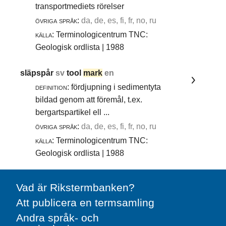
transportmediets rörelser
övriga språk:
da, de, es, fi, fr, no, ru
källa:
Terminologicentrum TNC:
Geologisk ordlista | 1988
släpspår
sv
tool
mark
en
definition:
fördjupning i sedimentyta
bildad genom att föremål, t.ex.
bergartspartikel ell ...
övriga språk:
da, de, es, fi, fr, no, ru
källa:
Terminologicentrum TNC:
Geologisk ordlista | 1988
Vad är Rikstermbanken?
Att publicera en termsamling
Andra språk- och