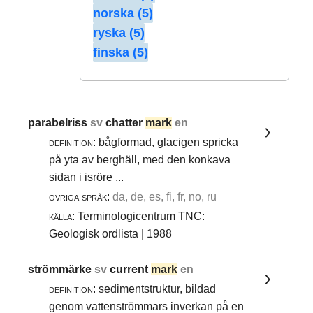
norska (5)
ryska (5)
finska (5)
parabelriss
sv
chatter
mark
en
definition:
bågformad, glacigen spricka
på yta av berghäll, med den konkava
sidan i isröre ...
övriga språk:
da, de, es, fi, fr, no, ru
källa:
Terminologicentrum TNC:
Geologisk ordlista | 1988
strömmärke
sv
current
mark
en
definition:
sedimentstruktur, bildad
genom vattenströmmars inverkan på en