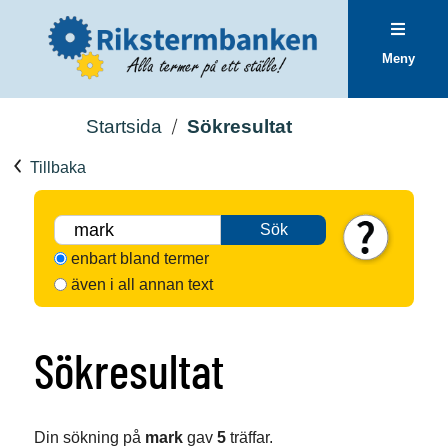
Meny
Startsida
Sökresultat
Tillbaka
Sök
enbart bland termer
även i all annan text
Sökresultat
Din sökning på
mark
gav
5
träffar.