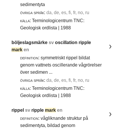
sedimentyta
övriga språk:
da, de, es, fi, fr, no, ru
källa:
Terminologicentrum TNC:
Geologisk ordlista | 1988
böljeslagsmärke
sv
oscillation ripple
mark
en
definition:
symmetriskt rippel bildat
genom vattnets oscillerande vågrörelser
över sedimen ...
övriga språk:
da, de, es, fi, fr, no, ru
källa:
Terminologicentrum TNC:
Geologisk ordlista | 1988
rippel
sv
ripple
mark
en
definition:
vågliknande struktur på
sedimentyta, bildad genom