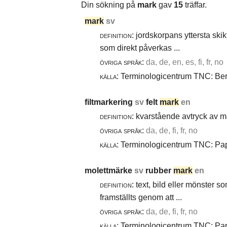
Din sökning på
mark
gav
15
träffar.
mark
sv
definition:
jordskorpans yttersta skik
som direkt påverkas ...
övriga språk:
da, de, en, es, fi, fr, no
källa:
Terminologicentrum TNC: Berg
filtmarkering
sv
felt
mark
en
definition:
kvarstående avtryck av ma
övriga språk:
da, de, fi, fr, no
källa:
Terminologicentrum TNC: Papp
molettmärke
sv
rubber
mark
en
definition:
text, bild eller mönster 
framställts genom att ...
övriga språk:
da, de, fi, fr, no
källa:
Terminologicentrum TNC: Papp