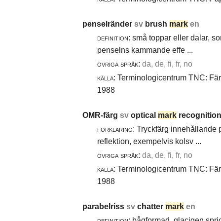
penselränder
sv
brush
mark
en
definition:
små toppar eller dalar, s
penselns kammande effe ...
övriga språk:
da, de, fi, fr, no
källa:
Terminologicentrum TNC: Färg-
1988
OMR-färg
sv
optical
mark
recognition
förklaring:
Tryckfärg innehållande 
reflektion, exempelvis kolsv ...
övriga språk:
da, de, fi, fr, no
källa:
Terminologicentrum TNC: Färg-
1988
parabelriss
sv
chatter
mark
en
definition:
bågformad, glacigen spric