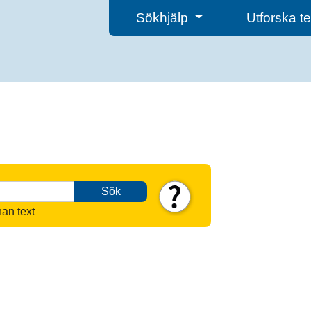
Sökhjälp
Utforska 
Sök
nan text