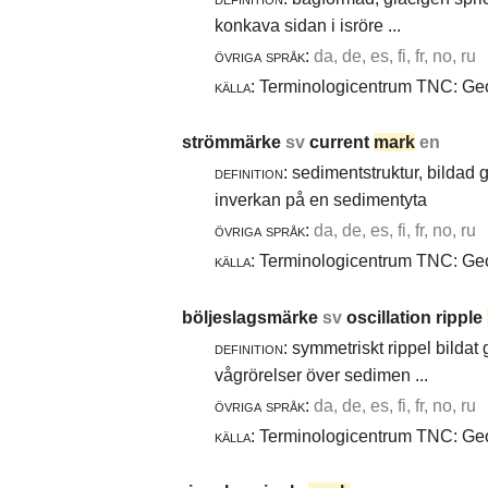
konkava sidan i isröre ...
övriga språk:
da, de, es, fi, fr, no, ru
källa:
Terminologicentrum TNC: Geol
strömmärke
sv
current
mark
en
definition:
sedimentstruktur, bildad
inverkan på en sedimentyta
övriga språk:
da, de, es, fi, fr, no, ru
källa:
Terminologicentrum TNC: Geol
böljeslagsmärke
sv
oscillation ripple
definition:
symmetriskt rippel bildat
vågrörelser över sedimen ...
övriga språk:
da, de, es, fi, fr, no, ru
källa:
Terminologicentrum TNC: Geol