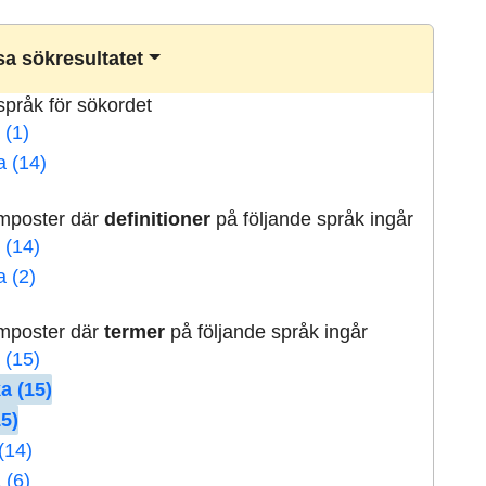
a sökresultatet
lspråk för sökordet
 (1)
a (14)
rmposter där
definitioner
på följande språk ingår
 (14)
a (2)
rmposter där
termer
på följande språk ingår
 (15)
a (15)
15)
(14)
 (6)