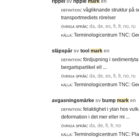
rippel
sv
ripple
mark
en
definition:
vågliknande struktur på 
transportmediets rörelser
övriga språk:
da, de, es, fi, fr, no, ru
källa:
Terminologicentrum TNC: Geol
släpspår
sv
tool
mark
en
definition:
fördjupning i sedimentyta 
bergartspartikel ell ...
övriga språk:
da, de, es, fi, fr, no, ru
källa:
Terminologicentrum TNC: Geol
avgasningsmärke
sv
bump
mark
en
definition:
felaktighet i ytan hos vul
deformation i det mer eller mi ...
övriga språk:
da, de, fi, fr, no
källa:
Terminologicentrum TNC: Plast