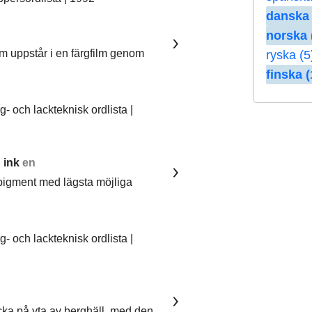
danska 
norska 
om uppstår i en färgfilm genom
ryska (5
finska (
 och lackteknisk ordlista |
 ink
en
pigment med lägsta möjliga
 och lackteknisk ordlista |
ka på yta av berghäll, med den