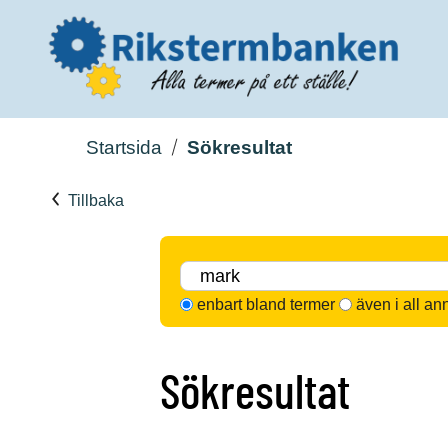
Startsida
Sökresultat
Tillbaka
enbart bland termer
även i all an
Sökresultat