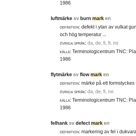
1986
luftmärke
sv
burn
mark
en
definition:
defekt i ytan av vulkat gu
och hög temperatur ...
övriga språk:
da, de, fi, fr, no
källa:
Terminologicentrum TNC: Plast
1986
flytmärke
sv
flow
mark
en
definition:
märke på ett formstyckes y
övriga språk:
da, de, fi, no
källa:
Terminologicentrum TNC: Plast
1986
felhank
sv
defect
mark
en
definition:
markering av fel i dukvara