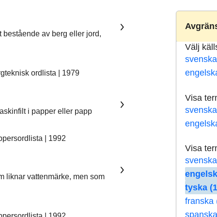
Avgräns
t bestående av berg eller jord,
Välj käl
svenska
engelsk
teknisk ordlista | 1979
Visa te
svenska
skinfilt i papper eller papp
engelsk
ersordlista | 1992
Visa te
svenska
engelsk
som liknar vattenmärke, men som
tyska (
franska 
spanska
ersordlista | 1992