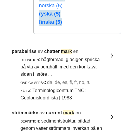
norska (5)
ryska (5)
finska (5)
parabelriss
sv
chatter
mark
en
definition:
bågformad, glacigen spricka
på yta av berghäll, med den konkava
sidan i isröre ...
övriga språk:
da, de, es, fi, fr, no, ru
källa:
Terminologicentrum TNC:
Geologisk ordlista | 1988
strömmärke
sv
current
mark
en
definition:
sedimentstruktur, bildad
genom vattenströmmars inverkan på en