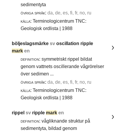
sedimentyta
övriga språk:
da, de, es, fi, fr, no, ru
källa:
Terminologicentrum TNC:
Geologisk ordlista | 1988
böljeslagsmärke
sv
oscillation ripple
mark
en
definition:
symmetriskt rippel bildat
genom vattnets oscillerande vågrörelser
över sedimen ...
övriga språk:
da, de, es, fi, fr, no, ru
källa:
Terminologicentrum TNC:
Geologisk ordlista | 1988
rippel
sv
ripple
mark
en
definition:
vågliknande struktur på
sedimentyta, bildad genom