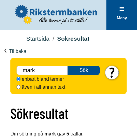
Meny
Startsida
Sökresultat
Tillbaka
Sök
enbart bland termer
även i all annan text
Sökresultat
Din sökning på
mark
gav
5
träffar.