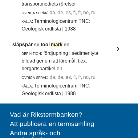
transportmediets rörelser
övriga språk:
da, de, es, fi, fr, no, ru
källa:
Terminologicentrum TNC:
Geologisk ordlista | 1988
släpspår
sv
tool
mark
en
definition:
fördjupning i sedimentyta
bildad genom att föremål, t.ex.
bergartspartikel ell ...
övriga språk:
da, de, es, fi, fr, no, ru
källa:
Terminologicentrum TNC:
Geologisk ordlista | 1988
Vad är Rikstermbanken?
Att publicera en termsamling
Andra språk- och